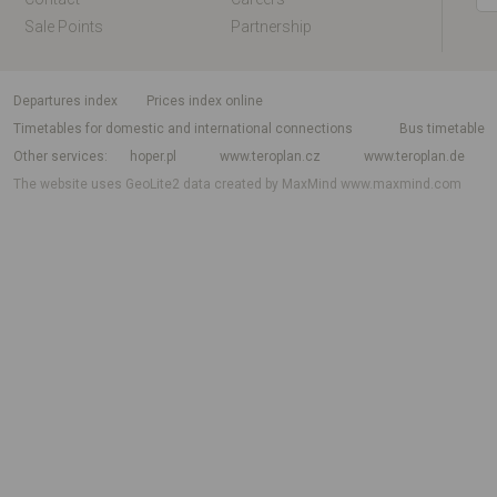
Sale Points
Partnership
departures index
Prices index online
Timetables for domestic and international connections
Bus timetable
Other services
hoper.pl
www.teroplan.cz
www.teroplan.de
The website uses GeoLite2 data created by MaxMind
www.maxmind.com