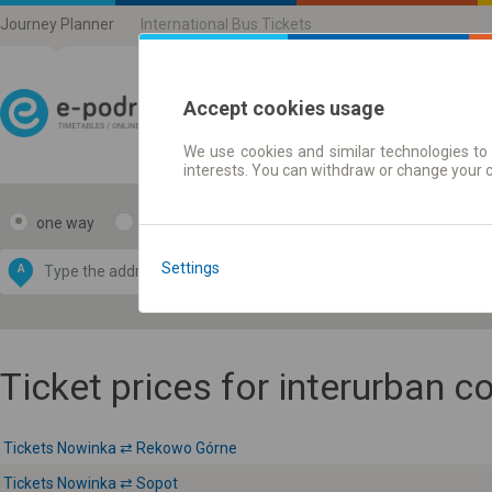
Journey Planner
International Bus Tickets
Accept cookies usage
We use cookies and similar technologies to 
Journey planner | Ticke
interests. You can withdraw or change your 
one way
return
Data CC-BY-SA
by
Settings
A
B
OpenStreetMap
GeoLite data by
e map
MaxMind
Ticket prices for interurban 
Tickets Nowinka ⇄ Rekowo Górne
Tickets Nowinka ⇄ Sopot