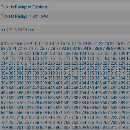
Tickets Raciąż ⇄ Elżbiecin
Tickets Raciąż ⇄ Śmiłowo
<<
| 207/2468 |
>>
0
1
2
3
4
5
6
7
8
9
10
11
12
13
14
15
16
17
18
19
20
21
22
23
24
25
26
2
69
70
71
72
73
74
75
76
77
78
79
80
81
82
83
84
85
86
87
88
89
90
91
9
124
125
126
127
128
129
130
131
132
133
134
135
136
137
138
139
1
169
170
171
172
173
174
175
176
177
178
179
180
181
182
183
184
1
214
215
216
217
218
219
220
221
222
223
224
225
226
227
228
229
2
259
260
261
262
263
264
265
266
267
268
269
270
271
272
273
274
2
304
305
306
307
308
309
310
311
312
313
314
315
316
317
318
319
3
349
350
351
352
353
354
355
356
357
358
359
360
361
362
363
364
3
394
395
396
397
398
399
400
401
402
403
404
405
406
407
408
409
4
439
440
441
442
443
444
445
446
447
448
449
450
451
452
453
454
4
484
485
486
487
488
489
490
491
492
493
494
495
496
497
498
499
5
529
530
531
532
533
534
535
536
537
538
539
540
541
542
543
544
5
574
575
576
577
578
579
580
581
582
583
584
585
586
587
588
589
5
619
620
621
622
623
624
625
626
627
628
629
630
631
632
633
634
6
664
665
666
667
668
669
670
671
672
673
674
675
676
677
678
679
6
709
710
711
712
713
714
715
716
717
718
719
720
721
722
723
724
7
754
755
756
757
758
759
760
761
762
763
764
765
766
767
768
769
7
799
800
801
802
803
804
805
806
807
808
809
810
811
812
813
814
8