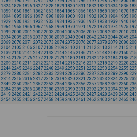
1789
1790
1791
1792
1793
1794
1795
1796
1797
1798
1799
1800
180
1824
1825
1826
1827
1828
1829
1830
1831
1832
1833
1834
1835
183
1859
1860
1861
1862
1863
1864
1865
1866
1867
1868
1869
1870
187
1894
1895
1896
1897
1898
1899
1900
1901
1902
1903
1904
1905
190
1929
1930
1931
1932
1933
1934
1935
1936
1937
1938
1939
1940
194
1964
1965
1966
1967
1968
1969
1970
1971
1972
1973
1974
1975
197
1999
2000
2001
2002
2003
2004
2005
2006
2007
2008
2009
2010
201
2034
2035
2036
2037
2038
2039
2040
2041
2042
2043
2044
2045
204
2069
2070
2071
2072
2073
2074
2075
2076
2077
2078
2079
2080
208
2104
2105
2106
2107
2108
2109
2110
2111
2112
2113
2114
2115
211
2139
2140
2141
2142
2143
2144
2145
2146
2147
2148
2149
2150
215
2174
2175
2176
2177
2178
2179
2180
2181
2182
2183
2184
2185
218
2209
2210
2211
2212
2213
2214
2215
2216
2217
2218
2219
2220
222
2244
2245
2246
2247
2248
2249
2250
2251
2252
2253
2254
2255
225
2279
2280
2281
2282
2283
2284
2285
2286
2287
2288
2289
2290
229
2314
2315
2316
2317
2318
2319
2320
2321
2322
2323
2324
2325
232
2349
2350
2351
2352
2353
2354
2355
2356
2357
2358
2359
2360
236
2384
2385
2386
2387
2388
2389
2390
2391
2392
2393
2394
2395
239
2419
2420
2421
2422
2423
2424
2425
2426
2427
2428
2429
2430
243
2454
2455
2456
2457
2458
2459
2460
2461
2462
2463
2464
2465
246