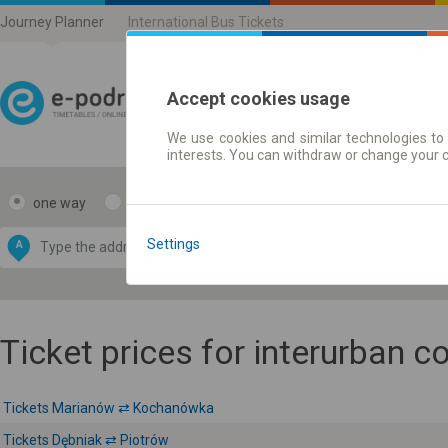
Journey Planner
International Bus Tickets
Accept cookies usage
We use cookies and similar technologies to 
Journey planner | Ticke
interests. You can withdraw or change your 
one way
return
Data CC-BY-SA
by
Settings
A
B
OpenStreetMap
GeoLite data by
e map
MaxMind
Ticket prices for interurban 
Tickets Marianów ⇄ Kochanówka
Tickets Dębniak ⇄ Piotrów