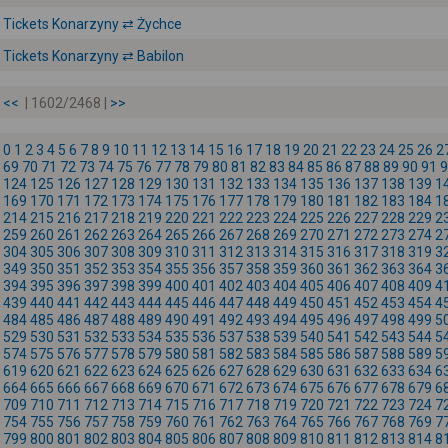
Tickets Konarzyny ⇄ Żychce
Tickets Konarzyny ⇄ Babilon
<<
| 1602/2468 |
>>
0
1
2
3
4
5
6
7
8
9
10
11
12
13
14
15
16
17
18
19
20
21
22
23
24
25
26
2
69
70
71
72
73
74
75
76
77
78
79
80
81
82
83
84
85
86
87
88
89
90
91
9
124
125
126
127
128
129
130
131
132
133
134
135
136
137
138
139
1
169
170
171
172
173
174
175
176
177
178
179
180
181
182
183
184
1
214
215
216
217
218
219
220
221
222
223
224
225
226
227
228
229
2
259
260
261
262
263
264
265
266
267
268
269
270
271
272
273
274
2
304
305
306
307
308
309
310
311
312
313
314
315
316
317
318
319
3
349
350
351
352
353
354
355
356
357
358
359
360
361
362
363
364
3
394
395
396
397
398
399
400
401
402
403
404
405
406
407
408
409
4
439
440
441
442
443
444
445
446
447
448
449
450
451
452
453
454
4
484
485
486
487
488
489
490
491
492
493
494
495
496
497
498
499
5
529
530
531
532
533
534
535
536
537
538
539
540
541
542
543
544
5
574
575
576
577
578
579
580
581
582
583
584
585
586
587
588
589
5
619
620
621
622
623
624
625
626
627
628
629
630
631
632
633
634
6
664
665
666
667
668
669
670
671
672
673
674
675
676
677
678
679
6
709
710
711
712
713
714
715
716
717
718
719
720
721
722
723
724
7
754
755
756
757
758
759
760
761
762
763
764
765
766
767
768
769
7
799
800
801
802
803
804
805
806
807
808
809
810
811
812
813
814
8