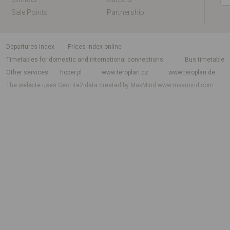
Sale Points
Partnership
departures index
Prices index online
Timetables for domestic and international connections
Bus timetable
Other services
hoper.pl
www.teroplan.cz
www.teroplan.de
The website uses GeoLite2 data created by MaxMind
www.maxmind.com