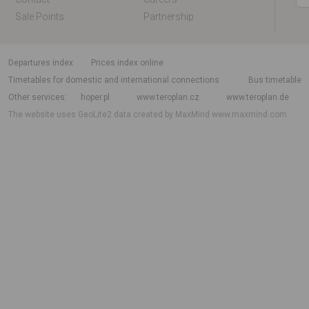
Sale Points
Partnership
departures index
Prices index online
Timetables for domestic and international connections
Bus timetable
Other services
hoper.pl
www.teroplan.cz
www.teroplan.de
The website uses GeoLite2 data created by MaxMind
www.maxmind.com