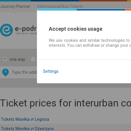
Journey Planner
International Bus Tickets
Accept cookies usage
We use cookies and similar technologies to 
Journey planner | Ticke
interests. You can withdraw or change your 
one way
return
Data CC-BY-SA
by
Settings
A
B
OpenStreetMap
GeoLite data by
e map
MaxMind
Ticket prices for interurban 
Tickets Wisełka ⇄ Legnica
Tickets Wisełka ⇄ Dźwirzyno