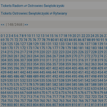
Tickets Radom ⇄ Ostrowiec Świętokrzyski
Tickets Ostrowiec Świętokrzyski ⇄ Rytwiany
<<
| 148/2468 |
>>
0
1
2
3
4
5
6
7
8
9
10
11
12
13
14
15
16
17
18
19
20
21
22
23
24
25
26
2
69
70
71
72
73
74
75
76
77
78
79
80
81
82
83
84
85
86
87
88
89
90
91
9
124
125
126
127
128
129
130
131
132
133
134
135
136
137
138
139
1
169
170
171
172
173
174
175
176
177
178
179
180
181
182
183
184
1
214
215
216
217
218
219
220
221
222
223
224
225
226
227
228
229
2
259
260
261
262
263
264
265
266
267
268
269
270
271
272
273
274
2
304
305
306
307
308
309
310
311
312
313
314
315
316
317
318
319
3
349
350
351
352
353
354
355
356
357
358
359
360
361
362
363
364
3
394
395
396
397
398
399
400
401
402
403
404
405
406
407
408
409
4
439
440
441
442
443
444
445
446
447
448
449
450
451
452
453
454
4
484
485
486
487
488
489
490
491
492
493
494
495
496
497
498
499
5
529
530
531
532
533
534
535
536
537
538
539
540
541
542
543
544
5
574
575
576
577
578
579
580
581
582
583
584
585
586
587
588
589
5
619
620
621
622
623
624
625
626
627
628
629
630
631
632
633
634
6
664
665
666
667
668
669
670
671
672
673
674
675
676
677
678
679
6
709
710
711
712
713
714
715
716
717
718
719
720
721
722
723
724
7
754
755
756
757
758
759
760
761
762
763
764
765
766
767
768
769
7
799
800
801
802
803
804
805
806
807
808
809
810
811
812
813
814
8