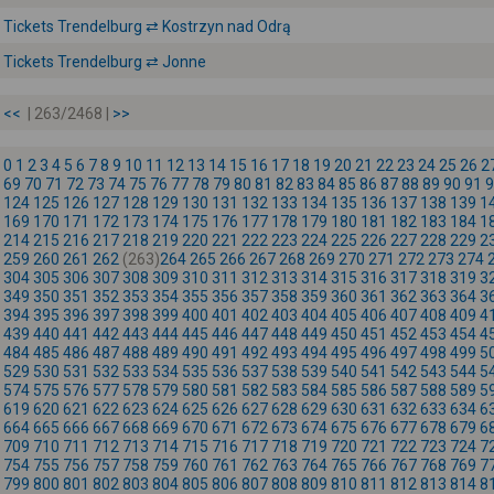
Tickets Trendelburg ⇄ Kostrzyn nad Odrą
Tickets Trendelburg ⇄ Jonne
<<
| 263/2468 |
>>
0
1
2
3
4
5
6
7
8
9
10
11
12
13
14
15
16
17
18
19
20
21
22
23
24
25
26
2
69
70
71
72
73
74
75
76
77
78
79
80
81
82
83
84
85
86
87
88
89
90
91
9
124
125
126
127
128
129
130
131
132
133
134
135
136
137
138
139
1
169
170
171
172
173
174
175
176
177
178
179
180
181
182
183
184
1
214
215
216
217
218
219
220
221
222
223
224
225
226
227
228
229
2
259
260
261
262
(263)
264
265
266
267
268
269
270
271
272
273
274
304
305
306
307
308
309
310
311
312
313
314
315
316
317
318
319
3
349
350
351
352
353
354
355
356
357
358
359
360
361
362
363
364
3
394
395
396
397
398
399
400
401
402
403
404
405
406
407
408
409
4
439
440
441
442
443
444
445
446
447
448
449
450
451
452
453
454
4
484
485
486
487
488
489
490
491
492
493
494
495
496
497
498
499
5
529
530
531
532
533
534
535
536
537
538
539
540
541
542
543
544
5
574
575
576
577
578
579
580
581
582
583
584
585
586
587
588
589
5
619
620
621
622
623
624
625
626
627
628
629
630
631
632
633
634
6
664
665
666
667
668
669
670
671
672
673
674
675
676
677
678
679
6
709
710
711
712
713
714
715
716
717
718
719
720
721
722
723
724
7
754
755
756
757
758
759
760
761
762
763
764
765
766
767
768
769
7
799
800
801
802
803
804
805
806
807
808
809
810
811
812
813
814
8