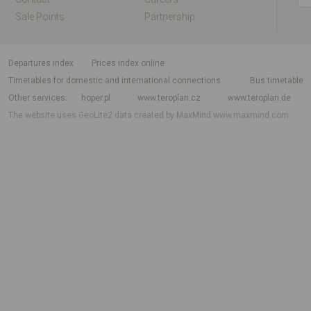
Sale Points
Partnership
departures index
Prices index online
Timetables for domestic and international connections
Bus timetable
Other services
hoper.pl
www.teroplan.cz
www.teroplan.de
The website uses GeoLite2 data created by MaxMind
www.maxmind.com