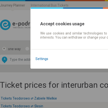
Journey Planner
International Bus Tickets
Accept cookies usage
We use cookies and similar technologies to 
Journey planner | Ticke
interests. You can withdraw or change your 
one way
return
Data CC-BY-SA
by
Settings
A
B
OpenStreetMap
GeoLite data by
e map
MaxMind
Ticket prices for interurban 
Tickets Teodorowo ⇄ Zabiele Wielkie
Tickets Teodorowo ⇄ Ślesin