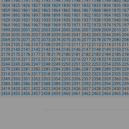
1789
1790
1791
1792
1793
1794
1795
1796
1797
1798
1799
1800
180
1824
1825
1826
1827
1828
1829
1830
1831
1832
1833
1834
1835
183
1859
1860
1861
1862
1863
1864
1865
1866
1867
1868
1869
1870
187
1894
1895
1896
1897
1898
1899
1900
1901
1902
1903
1904
1905
190
1929
1930
1931
1932
1933
1934
1935
1936
1937
1938
1939
1940
194
1964
1965
1966
1967
1968
1969
1970
1971
1972
1973
1974
1975
197
1999
2000
2001
2002
2003
2004
2005
2006
2007
2008
2009
2010
201
2034
2035
2036
2037
2038
2039
2040
2041
2042
2043
2044
2045
204
2069
2070
2071
2072
2073
2074
2075
2076
2077
2078
2079
2080
208
2104
2105
2106
2107
2108
2109
2110
2111
2112
2113
2114
2115
211
2139
2140
2141
2142
2143
2144
2145
2146
2147
2148
2149
2150
215
2174
2175
2176
2177
2178
2179
2180
2181
2182
2183
2184
2185
218
2209
2210
2211
2212
2213
2214
2215
2216
2217
2218
2219
2220
222
2244
2245
2246
2247
2248
2249
2250
2251
2252
2253
2254
2255
225
2279
2280
2281
2282
2283
2284
2285
2286
2287
2288
2289
2290
229
2314
2315
2316
2317
2318
2319
2320
2321
2322
2323
2324
2325
232
2349
2350
2351
2352
2353
2354
2355
2356
2357
2358
2359
2360
236
2384
2385
2386
2387
2388
2389
2390
2391
2392
2393
2394
2395
239
2419
2420
2421
2422
2423
2424
2425
2426
2427
2428
2429
2430
243
2454
2455
2456
2457
2458
2459
2460
2461
2462
2463
2464
2465
246