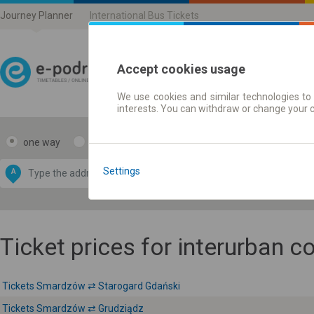
Journey Planner
International Bus Tickets
Accept cookies usage
We use cookies and similar technologies to 
Journey planner | Ticke
interests. You can withdraw or change your 
one way
return
Data CC-BY-SA
by
Settings
A
B
OpenStreetMap
GeoLite data by
e map
MaxMind
Ticket prices for interurban 
Tickets Smardzów ⇄ Starogard Gdański
Tickets Smardzów ⇄ Grudziądz