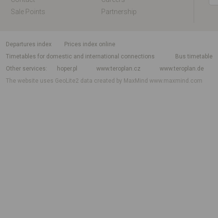
Sale Points
Partnership
departures index
Prices index online
Timetables for domestic and international connections
Bus timetable
Other services
hoper.pl
www.teroplan.cz
www.teroplan.de
The website uses GeoLite2 data created by MaxMind
www.maxmind.com