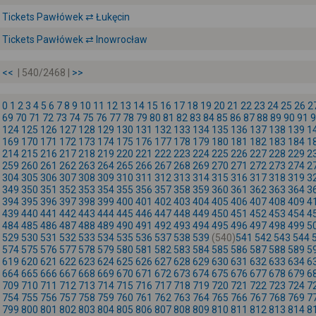
Tickets Pawłówek ⇄ Łukęcin
Tickets Pawłówek ⇄ Inowrocław
<<
| 540/2468 |
>>
0
1
2
3
4
5
6
7
8
9
10
11
12
13
14
15
16
17
18
19
20
21
22
23
24
25
26
2
69
70
71
72
73
74
75
76
77
78
79
80
81
82
83
84
85
86
87
88
89
90
91
9
124
125
126
127
128
129
130
131
132
133
134
135
136
137
138
139
1
169
170
171
172
173
174
175
176
177
178
179
180
181
182
183
184
1
214
215
216
217
218
219
220
221
222
223
224
225
226
227
228
229
2
259
260
261
262
263
264
265
266
267
268
269
270
271
272
273
274
2
304
305
306
307
308
309
310
311
312
313
314
315
316
317
318
319
3
349
350
351
352
353
354
355
356
357
358
359
360
361
362
363
364
3
394
395
396
397
398
399
400
401
402
403
404
405
406
407
408
409
4
439
440
441
442
443
444
445
446
447
448
449
450
451
452
453
454
4
484
485
486
487
488
489
490
491
492
493
494
495
496
497
498
499
5
529
530
531
532
533
534
535
536
537
538
539
(540)
541
542
543
544
574
575
576
577
578
579
580
581
582
583
584
585
586
587
588
589
5
619
620
621
622
623
624
625
626
627
628
629
630
631
632
633
634
6
664
665
666
667
668
669
670
671
672
673
674
675
676
677
678
679
6
709
710
711
712
713
714
715
716
717
718
719
720
721
722
723
724
7
754
755
756
757
758
759
760
761
762
763
764
765
766
767
768
769
7
799
800
801
802
803
804
805
806
807
808
809
810
811
812
813
814
8