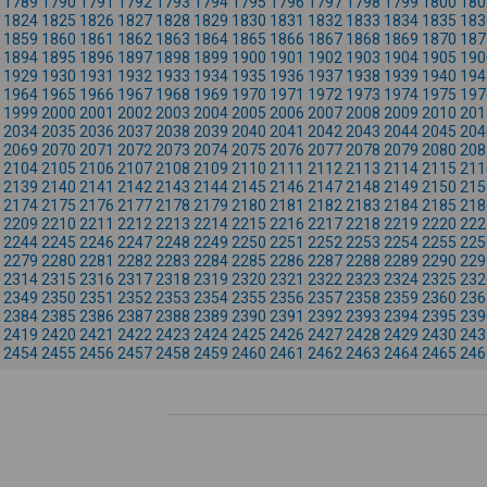
1789
1790
1791
1792
1793
1794
1795
1796
1797
1798
1799
1800
180
1824
1825
1826
1827
1828
1829
1830
1831
1832
1833
1834
1835
183
1859
1860
1861
1862
1863
1864
1865
1866
1867
1868
1869
1870
187
1894
1895
1896
1897
1898
1899
1900
1901
1902
1903
1904
1905
190
1929
1930
1931
1932
1933
1934
1935
1936
1937
1938
1939
1940
194
1964
1965
1966
1967
1968
1969
1970
1971
1972
1973
1974
1975
197
1999
2000
2001
2002
2003
2004
2005
2006
2007
2008
2009
2010
201
2034
2035
2036
2037
2038
2039
2040
2041
2042
2043
2044
2045
204
2069
2070
2071
2072
2073
2074
2075
2076
2077
2078
2079
2080
208
2104
2105
2106
2107
2108
2109
2110
2111
2112
2113
2114
2115
211
2139
2140
2141
2142
2143
2144
2145
2146
2147
2148
2149
2150
215
2174
2175
2176
2177
2178
2179
2180
2181
2182
2183
2184
2185
218
2209
2210
2211
2212
2213
2214
2215
2216
2217
2218
2219
2220
222
2244
2245
2246
2247
2248
2249
2250
2251
2252
2253
2254
2255
225
2279
2280
2281
2282
2283
2284
2285
2286
2287
2288
2289
2290
229
2314
2315
2316
2317
2318
2319
2320
2321
2322
2323
2324
2325
232
2349
2350
2351
2352
2353
2354
2355
2356
2357
2358
2359
2360
236
2384
2385
2386
2387
2388
2389
2390
2391
2392
2393
2394
2395
239
2419
2420
2421
2422
2423
2424
2425
2426
2427
2428
2429
2430
243
2454
2455
2456
2457
2458
2459
2460
2461
2462
2463
2464
2465
246