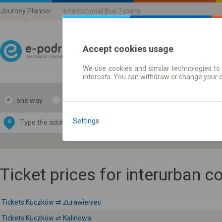
Journey Planner
International Bus Tickets
Accept cookies usage
We use cookies and similar technologies to 
Journey planner | Ticke
interests. You can withdraw or change your 
one way
return
Data CC-BY-SA
by
Settings
A
B
OpenStreetMap
GeoLite data by
e map
MaxMind
Ticket prices for interurban 
Tickets Kuczków ⇄ Żurawieniec
Tickets Kuczków ⇄ Kalinowa