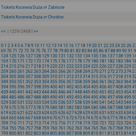
Tickets Kocewia Duża ⇄ Zabłocie
Tickets Kocewia Duża ⇄ Chodów
<<
| 1259/2468 |
>>
0
1
2
3
4
5
6
7
8
9
10
11
12
13
14
15
16
17
18
19
20
21
22
23
24
25
26
2
69
70
71
72
73
74
75
76
77
78
79
80
81
82
83
84
85
86
87
88
89
90
91
9
124
125
126
127
128
129
130
131
132
133
134
135
136
137
138
139
1
169
170
171
172
173
174
175
176
177
178
179
180
181
182
183
184
1
214
215
216
217
218
219
220
221
222
223
224
225
226
227
228
229
2
259
260
261
262
263
264
265
266
267
268
269
270
271
272
273
274
2
304
305
306
307
308
309
310
311
312
313
314
315
316
317
318
319
3
349
350
351
352
353
354
355
356
357
358
359
360
361
362
363
364
3
394
395
396
397
398
399
400
401
402
403
404
405
406
407
408
409
4
439
440
441
442
443
444
445
446
447
448
449
450
451
452
453
454
4
484
485
486
487
488
489
490
491
492
493
494
495
496
497
498
499
5
529
530
531
532
533
534
535
536
537
538
539
540
541
542
543
544
5
574
575
576
577
578
579
580
581
582
583
584
585
586
587
588
589
5
619
620
621
622
623
624
625
626
627
628
629
630
631
632
633
634
6
664
665
666
667
668
669
670
671
672
673
674
675
676
677
678
679
6
709
710
711
712
713
714
715
716
717
718
719
720
721
722
723
724
7
754
755
756
757
758
759
760
761
762
763
764
765
766
767
768
769
7
799
800
801
802
803
804
805
806
807
808
809
810
811
812
813
814
8