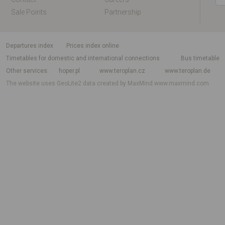
Sale Points
Partnership
departures index
Prices index online
Timetables for domestic and international connections
Bus timetable
Other services
hoper.pl
www.teroplan.cz
www.teroplan.de
The website uses GeoLite2 data created by MaxMind
www.maxmind.com