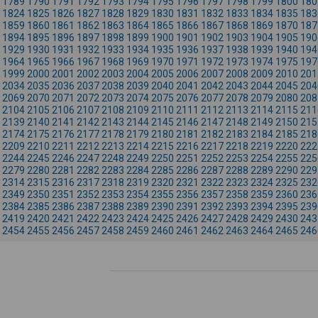
1789
1790
1791
1792
1793
1794
1795
1796
1797
1798
1799
1800
180
1824
1825
1826
1827
1828
1829
1830
1831
1832
1833
1834
1835
183
1859
1860
1861
1862
1863
1864
1865
1866
1867
1868
1869
1870
187
1894
1895
1896
1897
1898
1899
1900
1901
1902
1903
1904
1905
190
1929
1930
1931
1932
1933
1934
1935
1936
1937
1938
1939
1940
194
1964
1965
1966
1967
1968
1969
1970
1971
1972
1973
1974
1975
197
1999
2000
2001
2002
2003
2004
2005
2006
2007
2008
2009
2010
201
2034
2035
2036
2037
2038
2039
2040
2041
2042
2043
2044
2045
204
2069
2070
2071
2072
2073
2074
2075
2076
2077
2078
2079
2080
208
2104
2105
2106
2107
2108
2109
2110
2111
2112
2113
2114
2115
211
2139
2140
2141
2142
2143
2144
2145
2146
2147
2148
2149
2150
215
2174
2175
2176
2177
2178
2179
2180
2181
2182
2183
2184
2185
218
2209
2210
2211
2212
2213
2214
2215
2216
2217
2218
2219
2220
222
2244
2245
2246
2247
2248
2249
2250
2251
2252
2253
2254
2255
225
2279
2280
2281
2282
2283
2284
2285
2286
2287
2288
2289
2290
229
2314
2315
2316
2317
2318
2319
2320
2321
2322
2323
2324
2325
232
2349
2350
2351
2352
2353
2354
2355
2356
2357
2358
2359
2360
236
2384
2385
2386
2387
2388
2389
2390
2391
2392
2393
2394
2395
239
2419
2420
2421
2422
2423
2424
2425
2426
2427
2428
2429
2430
243
2454
2455
2456
2457
2458
2459
2460
2461
2462
2463
2464
2465
246