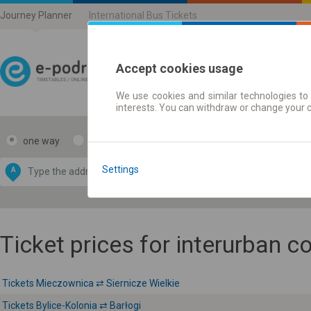
Journey Planner
International Bus Tickets
Accept cookies usage
We use cookies and similar technologies to 
Journey planner | Ticke
interests. You can withdraw or change your 
one way
return
Data CC-BY-SA
by
Settings
A
B
OpenStreetMap
GeoLite data by
e map
MaxMind
Ticket prices for interurban 
Tickets Mieczownica ⇄ Siernicze Wielkie
Tickets Bylice-Kolonia ⇄ Barłogi