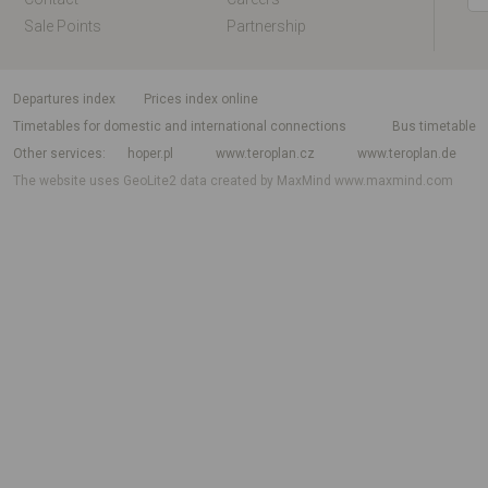
Sale Points
Partnership
departures index
Prices index online
Timetables for domestic and international connections
Bus timetable
Other services
hoper.pl
www.teroplan.cz
www.teroplan.de
The website uses GeoLite2 data created by MaxMind
www.maxmind.com