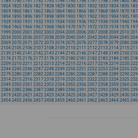
1789
1790
1791
1792
1793
1794
1795
1796
1797
1798
1799
1800
180
1824
1825
1826
1827
1828
1829
1830
1831
1832
1833
1834
1835
183
1859
1860
1861
1862
1863
1864
1865
1866
1867
1868
1869
1870
187
1894
1895
1896
1897
1898
1899
1900
1901
1902
1903
1904
1905
190
1929
1930
1931
1932
1933
1934
1935
1936
1937
1938
1939
1940
194
1964
1965
1966
1967
1968
1969
1970
1971
1972
1973
1974
1975
197
1999
2000
2001
2002
2003
2004
2005
2006
2007
2008
2009
2010
201
2034
2035
2036
2037
2038
2039
2040
2041
2042
2043
2044
2045
204
2069
2070
2071
2072
2073
2074
2075
2076
2077
2078
2079
2080
208
2104
2105
2106
2107
2108
2109
2110
2111
2112
2113
2114
2115
211
2139
2140
2141
2142
2143
2144
2145
2146
2147
2148
2149
2150
215
2174
2175
2176
2177
2178
2179
2180
2181
2182
2183
2184
2185
218
2209
2210
2211
2212
2213
2214
2215
2216
2217
2218
2219
2220
222
2244
2245
2246
2247
2248
2249
2250
2251
2252
2253
2254
2255
225
2279
2280
2281
2282
2283
2284
2285
2286
2287
2288
2289
2290
229
2314
2315
2316
2317
2318
2319
2320
2321
2322
2323
2324
2325
232
2349
2350
2351
2352
2353
2354
2355
2356
2357
2358
2359
2360
236
2384
2385
2386
2387
2388
2389
2390
2391
2392
2393
2394
2395
239
2419
2420
2421
2422
2423
2424
2425
2426
2427
2428
2429
2430
243
2454
2455
2456
2457
2458
2459
2460
2461
2462
2463
2464
2465
246