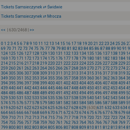
Tickets Samsieczynek ⇄ Świdwie
Tickets Samsieczynek ⇄ Mrocza
<<
| 630/2468 |
>>
0
1
2
3
4
5
6
7
8
9
10
11
12
13
14
15
16
17
18
19
20
21
22
23
24
25
26
2
69
70
71
72
73
74
75
76
77
78
79
80
81
82
83
84
85
86
87
88
89
90
91
9
124
125
126
127
128
129
130
131
132
133
134
135
136
137
138
139
1
169
170
171
172
173
174
175
176
177
178
179
180
181
182
183
184
1
214
215
216
217
218
219
220
221
222
223
224
225
226
227
228
229
2
259
260
261
262
263
264
265
266
267
268
269
270
271
272
273
274
2
304
305
306
307
308
309
310
311
312
313
314
315
316
317
318
319
3
349
350
351
352
353
354
355
356
357
358
359
360
361
362
363
364
3
394
395
396
397
398
399
400
401
402
403
404
405
406
407
408
409
4
439
440
441
442
443
444
445
446
447
448
449
450
451
452
453
454
4
484
485
486
487
488
489
490
491
492
493
494
495
496
497
498
499
5
529
530
531
532
533
534
535
536
537
538
539
540
541
542
543
544
5
574
575
576
577
578
579
580
581
582
583
584
585
586
587
588
589
5
619
620
621
622
623
624
625
626
627
628
629
(630)
631
632
633
634
664
665
666
667
668
669
670
671
672
673
674
675
676
677
678
679
6
709
710
711
712
713
714
715
716
717
718
719
720
721
722
723
724
7
754
755
756
757
758
759
760
761
762
763
764
765
766
767
768
769
7
799
800
801
802
803
804
805
806
807
808
809
810
811
812
813
814
8