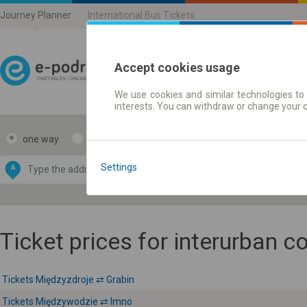
Journey Planner
International Bus Tickets
Accept cookies usage
We use cookies and similar technologies to 
Journey planner | Ticke
interests. You can withdraw or change your 
one way
return
Data CC-BY-SA
by
Settings
A
B
OpenStreetMap
GeoLite data by
e map
MaxMind
Ticket prices for interurban 
Tickets Międzyzdroje ⇄ Grabin
Tickets Międzywodzie ⇄ Imno