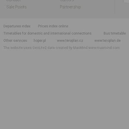
Sale Points
Partnership
departures index
Prices index online
Timetables for domestic and international connections
Bus timetable
Other services
hoper.pl
www.teroplan.cz
www.teroplan.de
The website uses GeoLite2 data created by MaxMind
www.maxmind.com