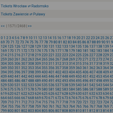
Tickets Wrocław ⇄ Radomsko
Tickets Zawiercie ⇄ Puławy
<<
| 1571/2468 |
>>
0
1
2
3
4
5
6
7
8
9
10
11
12
13
14
15
16
17
18
19
20
21
22
23
24
25
26
2
69
70
71
72
73
74
75
76
77
78
79
80
81
82
83
84
85
86
87
88
89
90
91
9
124
125
126
127
128
129
130
131
132
133
134
135
136
137
138
139
1
169
170
171
172
173
174
175
176
177
178
179
180
181
182
183
184
1
214
215
216
217
218
219
220
221
222
223
224
225
226
227
228
229
2
259
260
261
262
263
264
265
266
267
268
269
270
271
272
273
274
2
304
305
306
307
308
309
310
311
312
313
314
315
316
317
318
319
3
349
350
351
352
353
354
355
356
357
358
359
360
361
362
363
364
3
394
395
396
397
398
399
400
401
402
403
404
405
406
407
408
409
4
439
440
441
442
443
444
445
446
447
448
449
450
451
452
453
454
4
484
485
486
487
488
489
490
491
492
493
494
495
496
497
498
499
5
529
530
531
532
533
534
535
536
537
538
539
540
541
542
543
544
5
574
575
576
577
578
579
580
581
582
583
584
585
586
587
588
589
5
619
620
621
622
623
624
625
626
627
628
629
630
631
632
633
634
6
664
665
666
667
668
669
670
671
672
673
674
675
676
677
678
679
6
709
710
711
712
713
714
715
716
717
718
719
720
721
722
723
724
7
754
755
756
757
758
759
760
761
762
763
764
765
766
767
768
769
7
799
800
801
802
803
804
805
806
807
808
809
810
811
812
813
814
8