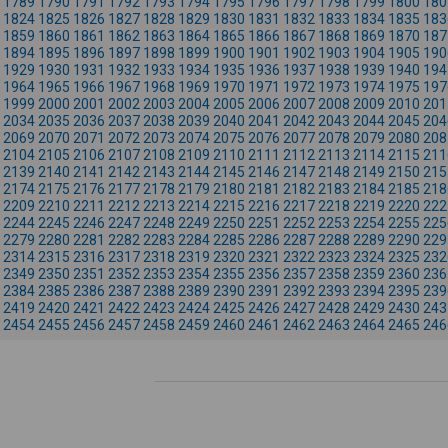
1789
1790
1791
1792
1793
1794
1795
1796
1797
1798
1799
1800
180
1824
1825
1826
1827
1828
1829
1830
1831
1832
1833
1834
1835
183
1859
1860
1861
1862
1863
1864
1865
1866
1867
1868
1869
1870
187
1894
1895
1896
1897
1898
1899
1900
1901
1902
1903
1904
1905
190
1929
1930
1931
1932
1933
1934
1935
1936
1937
1938
1939
1940
194
1964
1965
1966
1967
1968
1969
1970
1971
1972
1973
1974
1975
197
1999
2000
2001
2002
2003
2004
2005
2006
2007
2008
2009
2010
201
2034
2035
2036
2037
2038
2039
2040
2041
2042
2043
2044
2045
204
2069
2070
2071
2072
2073
2074
2075
2076
2077
2078
2079
2080
208
2104
2105
2106
2107
2108
2109
2110
2111
2112
2113
2114
2115
211
2139
2140
2141
2142
2143
2144
2145
2146
2147
2148
2149
2150
215
2174
2175
2176
2177
2178
2179
2180
2181
2182
2183
2184
2185
218
2209
2210
2211
2212
2213
2214
2215
2216
2217
2218
2219
2220
222
2244
2245
2246
2247
2248
2249
2250
2251
2252
2253
2254
2255
225
2279
2280
2281
2282
2283
2284
2285
2286
2287
2288
2289
2290
229
2314
2315
2316
2317
2318
2319
2320
2321
2322
2323
2324
2325
232
2349
2350
2351
2352
2353
2354
2355
2356
2357
2358
2359
2360
236
2384
2385
2386
2387
2388
2389
2390
2391
2392
2393
2394
2395
239
2419
2420
2421
2422
2423
2424
2425
2426
2427
2428
2429
2430
243
2454
2455
2456
2457
2458
2459
2460
2461
2462
2463
2464
2465
246