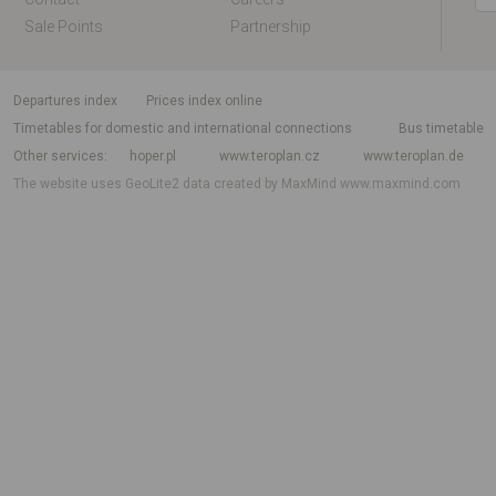
Sale Points
Partnership
departures index
Prices index online
Timetables for domestic and international connections
Bus timetable
Other services
hoper.pl
www.teroplan.cz
www.teroplan.de
The website uses GeoLite2 data created by MaxMind
www.maxmind.com