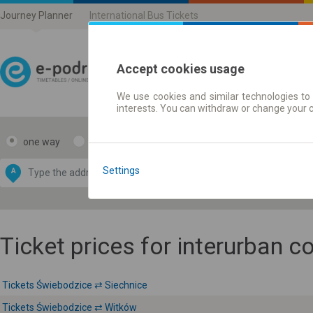
Journey Planner
International Bus Tickets
Accept cookies usage
We use cookies and similar technologies to 
Journey planner | Ticke
interests. You can withdraw or change your 
one way
return
Data CC-BY-SA
by
Settings
A
B
OpenStreetMap
GeoLite data by
e map
MaxMind
Ticket prices for interurban 
Tickets Świebodzice ⇄ Siechnice
Tickets Świebodzice ⇄ Witków