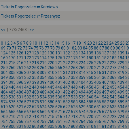
Tickets Pogorzelec ⇄ Karniewo
Tickets Pogorzelec ⇄ Przasnysz
<<
| 773/2468 |
>>
0
1
2
3
4
5
6
7
8
9
10
11
12
13
14
15
16
17
18
19
20
21
22
23
24
25
26
2
69
70
71
72
73
74
75
76
77
78
79
80
81
82
83
84
85
86
87
88
89
90
91
9
124
125
126
127
128
129
130
131
132
133
134
135
136
137
138
139
1
169
170
171
172
173
174
175
176
177
178
179
180
181
182
183
184
1
214
215
216
217
218
219
220
221
222
223
224
225
226
227
228
229
2
259
260
261
262
263
264
265
266
267
268
269
270
271
272
273
274
2
304
305
306
307
308
309
310
311
312
313
314
315
316
317
318
319
3
349
350
351
352
353
354
355
356
357
358
359
360
361
362
363
364
3
394
395
396
397
398
399
400
401
402
403
404
405
406
407
408
409
4
439
440
441
442
443
444
445
446
447
448
449
450
451
452
453
454
4
484
485
486
487
488
489
490
491
492
493
494
495
496
497
498
499
5
529
530
531
532
533
534
535
536
537
538
539
540
541
542
543
544
5
574
575
576
577
578
579
580
581
582
583
584
585
586
587
588
589
5
619
620
621
622
623
624
625
626
627
628
629
630
631
632
633
634
6
664
665
666
667
668
669
670
671
672
673
674
675
676
677
678
679
6
709
710
711
712
713
714
715
716
717
718
719
720
721
722
723
724
7
754
755
756
757
758
759
760
761
762
763
764
765
766
767
768
769
7
799
800
801
802
803
804
805
806
807
808
809
810
811
812
813
814
8