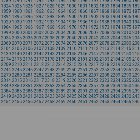
1789
1790
1791
1792
1793
1794
1795
1796
1797
1798
1799
1800
180
1824
1825
1826
1827
1828
1829
1830
1831
1832
1833
1834
1835
183
1859
1860
1861
1862
1863
1864
1865
1866
1867
1868
1869
1870
187
1894
1895
1896
1897
1898
1899
1900
1901
1902
1903
1904
1905
190
1929
1930
1931
1932
1933
1934
1935
1936
1937
1938
1939
1940
194
1964
1965
1966
1967
1968
1969
1970
1971
1972
1973
1974
1975
197
1999
2000
2001
2002
2003
2004
2005
2006
2007
2008
2009
2010
201
2034
2035
2036
2037
2038
2039
2040
2041
2042
2043
2044
2045
204
2069
2070
2071
2072
2073
2074
2075
2076
2077
2078
2079
2080
208
2104
2105
2106
2107
2108
2109
2110
2111
2112
2113
2114
2115
211
2139
2140
2141
2142
2143
2144
2145
2146
2147
2148
2149
2150
215
2174
2175
2176
2177
2178
2179
2180
2181
2182
2183
2184
2185
218
2209
2210
2211
2212
2213
2214
2215
2216
2217
2218
2219
2220
222
2244
2245
2246
2247
2248
2249
2250
2251
2252
2253
2254
2255
225
2279
2280
2281
2282
2283
2284
2285
2286
2287
2288
2289
2290
229
2314
2315
2316
2317
2318
2319
2320
2321
2322
2323
2324
2325
232
2349
2350
2351
2352
2353
2354
2355
2356
2357
2358
2359
2360
236
2384
2385
2386
2387
2388
2389
2390
2391
2392
2393
2394
2395
239
2419
2420
2421
2422
2423
2424
2425
2426
2427
2428
2429
2430
243
2454
2455
2456
2457
2458
2459
2460
2461
2462
2463
2464
2465
246