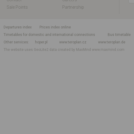
Sale Points
Partnership
departures index
Prices index online
Timetables for domestic and international connections
Bus timetable
Other services
hoper.pl
www.teroplan.cz
www.teroplan.de
The website uses GeoLite2 data created by MaxMind
www.maxmind.com