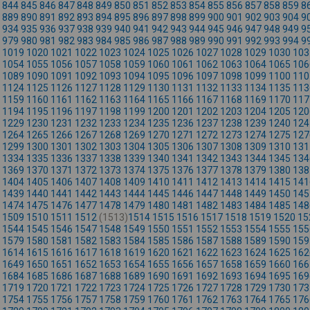
844
845
846
847
848
849
850
851
852
853
854
855
856
857
858
859
8
889
890
891
892
893
894
895
896
897
898
899
900
901
902
903
904
9
934
935
936
937
938
939
940
941
942
943
944
945
946
947
948
949
9
979
980
981
982
983
984
985
986
987
988
989
990
991
992
993
994
9
1019
1020
1021
1022
1023
1024
1025
1026
1027
1028
1029
1030
103
1054
1055
1056
1057
1058
1059
1060
1061
1062
1063
1064
1065
106
1089
1090
1091
1092
1093
1094
1095
1096
1097
1098
1099
1100
110
1124
1125
1126
1127
1128
1129
1130
1131
1132
1133
1134
1135
113
1159
1160
1161
1162
1163
1164
1165
1166
1167
1168
1169
1170
117
1194
1195
1196
1197
1198
1199
1200
1201
1202
1203
1204
1205
120
1229
1230
1231
1232
1233
1234
1235
1236
1237
1238
1239
1240
124
1264
1265
1266
1267
1268
1269
1270
1271
1272
1273
1274
1275
127
1299
1300
1301
1302
1303
1304
1305
1306
1307
1308
1309
1310
131
1334
1335
1336
1337
1338
1339
1340
1341
1342
1343
1344
1345
134
1369
1370
1371
1372
1373
1374
1375
1376
1377
1378
1379
1380
138
1404
1405
1406
1407
1408
1409
1410
1411
1412
1413
1414
1415
141
1439
1440
1441
1442
1443
1444
1445
1446
1447
1448
1449
1450
145
1474
1475
1476
1477
1478
1479
1480
1481
1482
1483
1484
1485
148
1509
1510
1511
1512
(1513)
1514
1515
1516
1517
1518
1519
1520
15
1544
1545
1546
1547
1548
1549
1550
1551
1552
1553
1554
1555
155
1579
1580
1581
1582
1583
1584
1585
1586
1587
1588
1589
1590
159
1614
1615
1616
1617
1618
1619
1620
1621
1622
1623
1624
1625
162
1649
1650
1651
1652
1653
1654
1655
1656
1657
1658
1659
1660
166
1684
1685
1686
1687
1688
1689
1690
1691
1692
1693
1694
1695
169
1719
1720
1721
1722
1723
1724
1725
1726
1727
1728
1729
1730
173
1754
1755
1756
1757
1758
1759
1760
1761
1762
1763
1764
1765
176