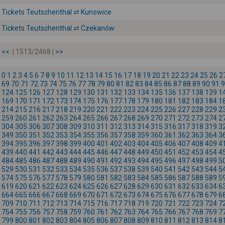
Tickets Teutschenthal ⇄ Kunowice
Tickets Teutschenthal ⇄ Czekanów
<<
| 1513/2468 |
>>
0
1
2
3
4
5
6
7
8
9
10
11
12
13
14
15
16
17
18
19
20
21
22
23
24
25
26
2
69
70
71
72
73
74
75
76
77
78
79
80
81
82
83
84
85
86
87
88
89
90
91
9
124
125
126
127
128
129
130
131
132
133
134
135
136
137
138
139
1
169
170
171
172
173
174
175
176
177
178
179
180
181
182
183
184
1
214
215
216
217
218
219
220
221
222
223
224
225
226
227
228
229
2
259
260
261
262
263
264
265
266
267
268
269
270
271
272
273
274
2
304
305
306
307
308
309
310
311
312
313
314
315
316
317
318
319
3
349
350
351
352
353
354
355
356
357
358
359
360
361
362
363
364
3
394
395
396
397
398
399
400
401
402
403
404
405
406
407
408
409
4
439
440
441
442
443
444
445
446
447
448
449
450
451
452
453
454
4
484
485
486
487
488
489
490
491
492
493
494
495
496
497
498
499
5
529
530
531
532
533
534
535
536
537
538
539
540
541
542
543
544
5
574
575
576
577
578
579
580
581
582
583
584
585
586
587
588
589
5
619
620
621
622
623
624
625
626
627
628
629
630
631
632
633
634
6
664
665
666
667
668
669
670
671
672
673
674
675
676
677
678
679
6
709
710
711
712
713
714
715
716
717
718
719
720
721
722
723
724
7
754
755
756
757
758
759
760
761
762
763
764
765
766
767
768
769
7
799
800
801
802
803
804
805
806
807
808
809
810
811
812
813
814
8