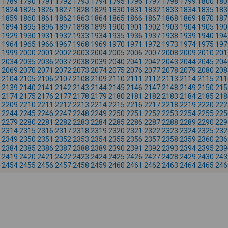
1789
1790
1791
1792
1793
1794
1795
1796
1797
1798
1799
1800
180
1824
1825
1826
1827
1828
1829
1830
1831
1832
1833
1834
1835
183
1859
1860
1861
1862
1863
1864
1865
1866
1867
1868
1869
1870
187
1894
1895
1896
1897
1898
1899
1900
1901
1902
1903
1904
1905
190
1929
1930
1931
1932
1933
1934
1935
1936
1937
1938
1939
1940
194
1964
1965
1966
1967
1968
1969
1970
1971
1972
1973
1974
1975
197
1999
2000
2001
2002
2003
2004
2005
2006
2007
2008
2009
2010
201
2034
2035
2036
2037
2038
2039
2040
2041
2042
2043
2044
2045
204
2069
2070
2071
2072
2073
2074
2075
2076
2077
2078
2079
2080
208
2104
2105
2106
2107
2108
2109
2110
2111
2112
2113
2114
2115
211
2139
2140
2141
2142
2143
2144
2145
2146
2147
2148
2149
2150
215
2174
2175
2176
2177
2178
2179
2180
2181
2182
2183
2184
2185
218
2209
2210
2211
2212
2213
2214
2215
2216
2217
2218
2219
2220
222
2244
2245
2246
2247
2248
2249
2250
2251
2252
2253
2254
2255
225
2279
2280
2281
2282
2283
2284
2285
2286
2287
2288
2289
2290
229
2314
2315
2316
2317
2318
2319
2320
2321
2322
2323
2324
2325
232
2349
2350
2351
2352
2353
2354
2355
2356
2357
2358
2359
2360
236
2384
2385
2386
2387
2388
2389
2390
2391
2392
2393
2394
2395
239
2419
2420
2421
2422
2423
2424
2425
2426
2427
2428
2429
2430
243
2454
2455
2456
2457
2458
2459
2460
2461
2462
2463
2464
2465
246