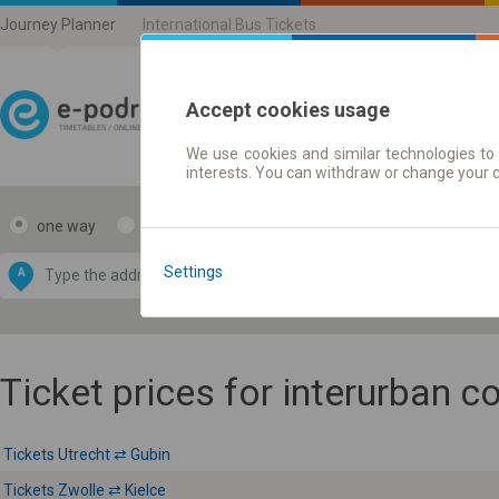
Journey Planner
International Bus Tickets
Accept cookies usage
We use cookies and similar technologies to 
Journey planner | Ticke
interests. You can withdraw or change your 
one way
return
Data CC-BY-SA
by
Settings
A
B
OpenStreetMap
GeoLite data by
e map
MaxMind
Ticket prices for interurban 
Tickets Utrecht ⇄ Gubin
Tickets Zwolle ⇄ Kielce