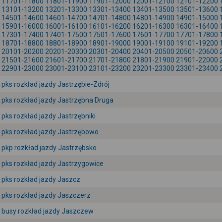
11701-11800
11801-11900
11901-12000
12001-12100
12101-12200
13101-13200
13201-13300
13301-13400
13401-13500
13501-13600
14501-14600
14601-14700
14701-14800
14801-14900
14901-15000
15901-16000
16001-16100
16101-16200
16201-16300
16301-16400
17301-17400
17401-17500
17501-17600
17601-17700
17701-17800
18701-18800
18801-18900
18901-19000
19001-19100
19101-19200
20101-20200
20201-20300
20301-20400
20401-20500
20501-20600
21501-21600
21601-21700
21701-21800
21801-21900
21901-22000
22901-23000
23001-23100
23101-23200
23201-23300
23301-23400
pks rozkład jazdy Jastrzębie-Zdrój
pks rozkład jazdy Jastrzębna Druga
pks rozkład jazdy Jastrzębniki
pks rozkład jazdy Jastrzębowo
pkp rozkład jazdy Jastrzębsko
pks rozkład jazdy Jastrzygowice
pks rozkład jazdy Jaszcz
pks rozkład jazdy Jaszczerz
busy rozkład jazdy Jaszczew