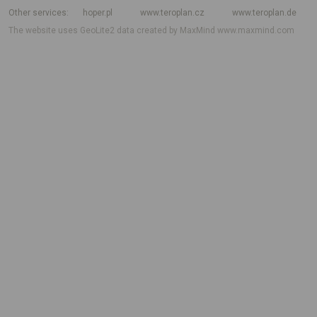
Other services
hoper.pl
www.teroplan.cz
www.teroplan.de
The website uses GeoLite2 data created by MaxMind
www.maxmind.com