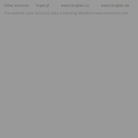
Other services
hoper.pl
www.teroplan.cz
www.teroplan.de
The website uses GeoLite2 data created by MaxMind
www.maxmind.com