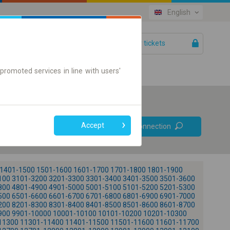
English
Your tickets
Help
promoted services in line with users'
Prefer direct
Accept
Find connection
connections
Online ticket only
1401-1500
1501-1600
1601-1700
1701-1800
1801-1900
100
3101-3200
3201-3300
3301-3400
3401-3500
3501-3600
800
4801-4900
4901-5000
5001-5100
5101-5200
5201-5300
500
6501-6600
6601-6700
6701-6800
6801-6900
6901-7000
200
8201-8300
8301-8400
8401-8500
8501-8600
8601-8700
900
9901-10000
10001-10100
10101-10200
10201-10300
+
11300
11301-11400
11401-11500
11501-11600
11601-11700