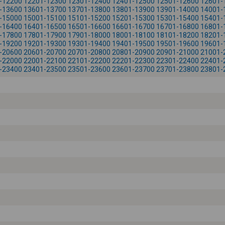
-12200
12201-12300
12301-12400
12401-12500
12501-12600
12601-
-13600
13601-13700
13701-13800
13801-13900
13901-14000
14001-
-15000
15001-15100
15101-15200
15201-15300
15301-15400
15401-
-16400
16401-16500
16501-16600
16601-16700
16701-16800
16801-
-17800
17801-17900
17901-18000
18001-18100
18101-18200
18201-
-19200
19201-19300
19301-19400
19401-19500
19501-19600
19601-
-20600
20601-20700
20701-20800
20801-20900
20901-21000
21001-
-22000
22001-22100
22101-22200
22201-22300
22301-22400
22401-
-23400
23401-23500
23501-23600
23601-23700
23701-23800
23801-