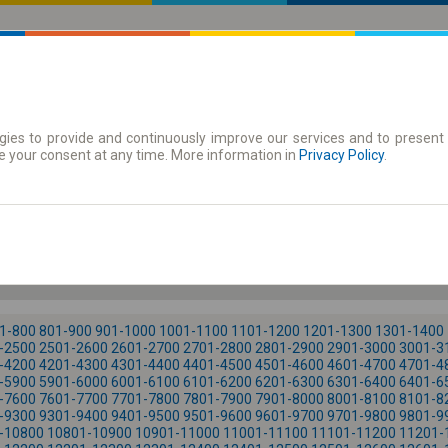
ies to provide and continuously improve our services and to present 
 | Tickets
Season tickets
e your consent at any time. More information in
Privacy Policy
.
Fr. 7 Aug.
-- : --
1-800
801-900
901-1000
1001-1100
1101-1200
1201-1300
1301-1400
-2500
2501-2600
2601-2700
2701-2800
2801-2900
2901-3000
3001-3
-4200
4201-4300
4301-4400
4401-4500
4501-4600
4601-4700
4701-4
-5900
5901-6000
6001-6100
6101-6200
6201-6300
6301-6400
6401-6
-7600
7601-7700
7701-7800
7801-7900
7901-8000
8001-8100
8101-8
-9300
9301-9400
9401-9500
9501-9600
9601-9700
9701-9800
9801-9
-10800
10801-10900
10901-11000
11001-11100
11101-11200
11201-