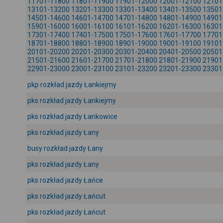
11701-11800
11801-11900
11901-12000
12001-12100
12101
13101-13200
13201-13300
13301-13400
13401-13500
13501
14501-14600
14601-14700
14701-14800
14801-14900
14901
15901-16000
16001-16100
16101-16200
16201-16300
16301
17301-17400
17401-17500
17501-17600
17601-17700
17701
18701-18800
18801-18900
18901-19000
19001-19100
19101
20101-20200
20201-20300
20301-20400
20401-20500
20501
21501-21600
21601-21700
21701-21800
21801-21900
21901
22901-23000
23001-23100
23101-23200
23201-23300
23301
pkp rozkład jazdy Łankiejmy
pks rozkład jazdy Łankiejmy
pks rozkład jazdy Łankowice
pks rozkład jazdy Łany
busy rozkład jazdy Łany
pks rozkład jazdy Łany
pks rozkład jazdy Łańce
pks rozkład jazdy Łańcut
pks rozkład jazdy Łańcut