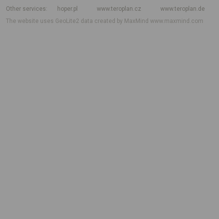
Other services
hoper.pl
www.teroplan.cz
www.teroplan.de
The website uses GeoLite2 data created by MaxMind
www.maxmind.com