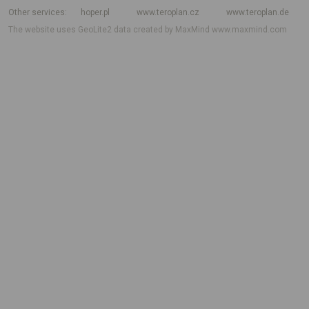
Other services
hoper.pl
www.teroplan.cz
www.teroplan.de
The website uses GeoLite2 data created by MaxMind
www.maxmind.com