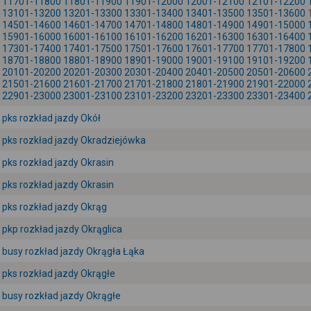
11701-11800
11801-11900
11901-12000
12001-12100
12101-12200
13101-13200
13201-13300
13301-13400
13401-13500
13501-13600
14501-14600
14601-14700
14701-14800
14801-14900
14901-15000
15901-16000
16001-16100
16101-16200
16201-16300
16301-16400
17301-17400
17401-17500
17501-17600
17601-17700
17701-17800
18701-18800
18801-18900
18901-19000
19001-19100
19101-19200
20101-20200
20201-20300
20301-20400
20401-20500
20501-20600
21501-21600
21601-21700
21701-21800
21801-21900
21901-22000
22901-23000
23001-23100
23101-23200
23201-23300
23301-23400
pks rozkład jazdy Okół
pks rozkład jazdy Okradziejówka
pks rozkład jazdy Okrasin
pks rozkład jazdy Okrasin
pks rozkład jazdy Okrąg
pkp rozkład jazdy Okrąglica
busy rozkład jazdy Okrągła Łąka
pks rozkład jazdy Okrągłe
busy rozkład jazdy Okrągłe