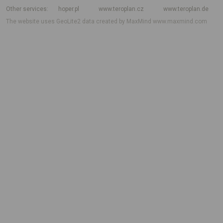
Other services
hoper.pl
www.teroplan.cz
www.teroplan.de
The website uses GeoLite2 data created by MaxMind
www.maxmind.com