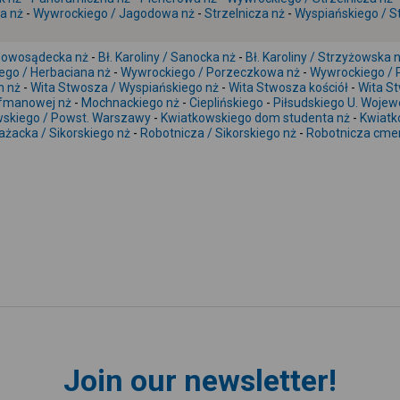
a nż
-
Wywrockiego / Jagodowa nż
-
Strzelnicza nż
-
Wyspiańskiego / St
/ Nowosądecka nż
-
Bł. Karoliny / Sanocka nż
-
Bł. Karoliny / Strzyżowska 
go / Herbaciana nż
-
Wywrockiego / Porzeczkowa nż
-
Wywrockiego / 
n nż
-
Wita Stwosza / Wyspiańskiego nż
-
Wita Stwosza kościół
-
Wita S
ffmanowej nż
-
Mochnackiego nż
-
Cieplińskiego
-
Piłsudskiego U. Wojew
skiego / Powst. Warszawy
-
Kwiatkowskiego dom studenta nż
-
Kwiatk
ażacka / Sikorskiego nż
-
Robotnicza / Sikorskiego nż
-
Robotnicza cme
Join our newsletter!