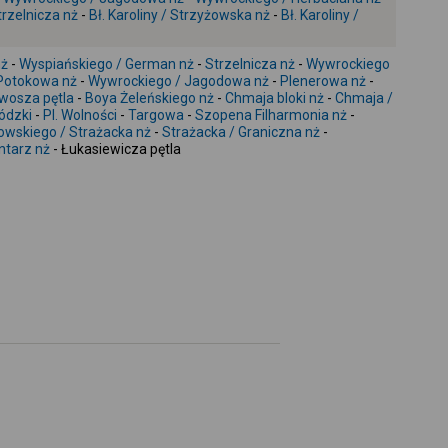
-
rzelnicza nż
-
Bł. Karoliny / Strzyżowska nż
-
Bł. Karoliny /
nż
-
Wyspiańskiego / German nż
-
Strzelnicza nż
-
Wywrockiego
Potokowa nż
-
Wywrockiego / Jagodowa nż
-
Plenerowa nż
-
twosza pętla
-
Boya Żeleńskiego nż
-
Chmaja bloki nż
-
Chmaja /
ódzki
-
Pl. Wolności
-
Targowa
-
Szopena Filharmonia nż
-
owskiego / Strażacka nż
-
Strażacka / Graniczna nż
-
ntarz nż
- Łukasiewicza pętla