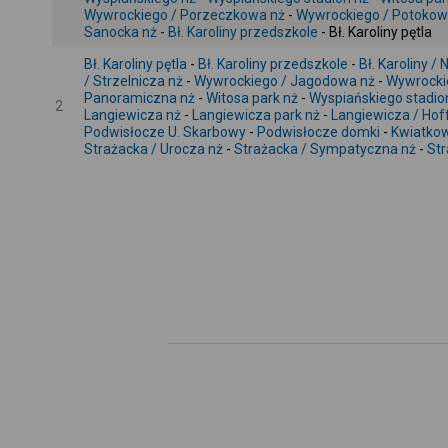
Wywrockiego / Porzeczkowa nż
-
Wywrockiego / Potokow
Sanocka nż
-
Bł. Karoliny przedszkole
- Bł. Karoliny pętla
Bł. Karoliny pętla
-
Bł. Karoliny przedszkole
-
Bł. Karoliny 
/ Strzelnicza nż
-
Wywrockiego / Jagodowa nż
-
Wywrockie
Panoramiczna nż
-
Witosa park nż
-
Wyspiańskiego stadio
2
Langiewicza nż
-
Langiewicza park nż
-
Langiewicza / Ho
Podwisłocze U. Skarbowy
-
Podwisłocze domki
-
Kwiatkow
Strażacka / Urocza nż
-
Strażacka / Sympatyczna nż
-
Str