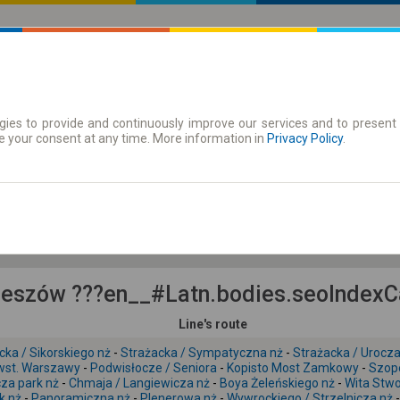
ies to provide and continuously improve our services and to present 
 | Tickets
Season tickets
e your consent at any time. More information in
Privacy Policy
.
Fr. 7 Aug.
-- : --
eszów ???en__#Latn.bodies.seoIndexCar
Line's route
cka / Sikorskiego nż
-
Strażacka / Sympatyczna nż
-
Strażacka / Urocza
wst. Warszawy
-
Podwisłocze / Seniora
-
Kopisto Most Zamkowy
-
Szope
za park nż
-
Chmaja / Langiewicza nż
-
Boya Żeleńskiego nż
-
Wita Stwo
k nż
-
Panoramiczna nż
-
Plenerowa nż
-
Wywrockiego / Strzelnicza nż