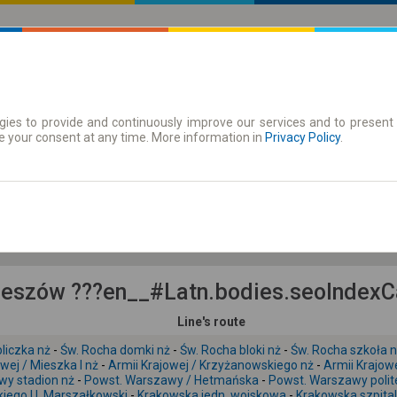
ies to provide and continuously improve our services and to present 
 | Tickets
Season tickets
e your consent at any time. More information in
Privacy Policy
.
Fr. 7 Aug.
-- : --
eszów ???en__#Latn.bodies.seoIndexCar
Line's route
liczka nż
-
Św. Rocha domki nż
-
Św. Rocha bloki nż
-
Św. Rocha szkoła 
wej / Mieszka I nż
-
Armii Krajowej / Krzyżanowskiego nż
-
Armii Krajowe
wy stadion nż
-
Powst. Warszawy / Hetmańska
-
Powst. Warszawy polit
kiego U. Marszałkowski
-
Krakowska jedn. wojskowa
-
Krakowska szpital