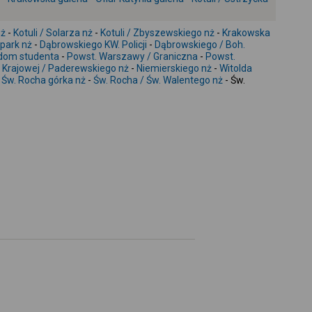
-
nż
-
Kotuli / Solarza nż
-
Kotuli / Zbyszewskiego nż
-
Krakowska
park nż
-
Dąbrowskiego KW. Policji
-
Dąbrowskiego / Boh.
dom studenta
-
Powst. Warszawy / Graniczna
-
Powst.
 Krajowej / Paderewskiego nż
-
Niemierskiego nż
-
Witolda
-
Św. Rocha górka nż
-
Św. Rocha / Św. Walentego nż
- Św.