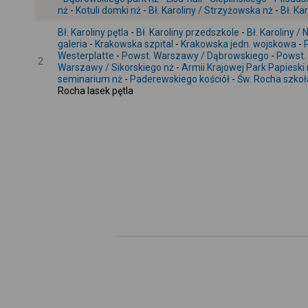
nż
-
Kotuli domki nż
-
Bł. Karoliny / Strzyżowska nż
-
Bł. Ka
Bł. Karoliny pętla
-
Bł. Karoliny przedszkole
-
Bł. Karoliny 
galeria
-
Krakowska szpital
-
Krakowska jedn. wojskowa
-
Westerplatte
-
Powst. Warszawy / Dąbrowskiego
-
Powst.
2
Warszawy / Sikorskiego nż
-
Armii Krajowej Park Papieski
seminarium nż
-
Paderewskiego kościół
-
Św. Rocha szkoł
Rocha lasek pętla