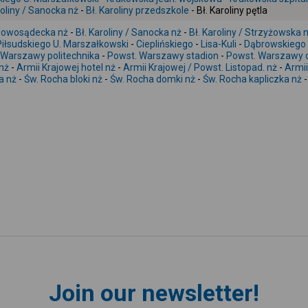
roliny / Sanocka nż
-
Bł. Karoliny przedszkole
- Bł. Karoliny pętla
/ Nowosądecka nż
-
Bł. Karoliny / Sanocka nż
-
Bł. Karoliny / Strzyżowska 
Piłsudskiego U. Marszałkowski
-
Cieplińskiego
-
Lisa-Kuli
-
Dąbrowskiego 
 Warszawy politechnika
-
Powst. Warszawy stadion
-
Powst. Warszawy 
 nż
-
Armii Krajowej hotel nż
-
Armii Krajowej / Powst. Listopad. nż
-
Armii
a nż
-
Św. Rocha bloki nż
-
Św. Rocha domki nż
-
Św. Rocha kapliczka nż
Join our newsletter!