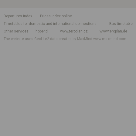
departures index
Prices index online
Timetables for domestic and international connections
Bus timetable
Other services
hoper.pl
www.teroplan.cz
www.teroplan.de
The website uses GeoLite2 data created by MaxMind
www.maxmind.com