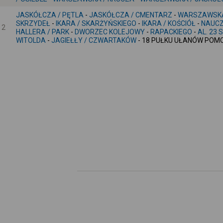
JASKÓŁCZA / PĘTLA
-
JASKÓŁCZA / CMENTARZ
-
WARSZAWSKA
SKRZYDEŁ
-
IKARA / SKARŻYŃSKIEGO
-
IKARA / KOŚCIÓŁ
-
NAUCZ
2
HALLERA / PARK
-
DWORZEC KOLEJOWY
-
RAPACKIEGO
-
AL. 23 
WITOLDA
-
JAGIEŁŁY / CZWARTAKÓW
- 18 PUŁKU UŁANÓW POM