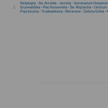
Redykajny
-
Św. Arnolda
-
Jemioły
-
Seminarium Hosianu
2
Grunwaldzka
-
Plac Roosevelta
-
Św. Wojciecha
-
Centrum
Poprzeczna
-
Truskawkowa
-
Morwowa
-
Zielona Górka
-