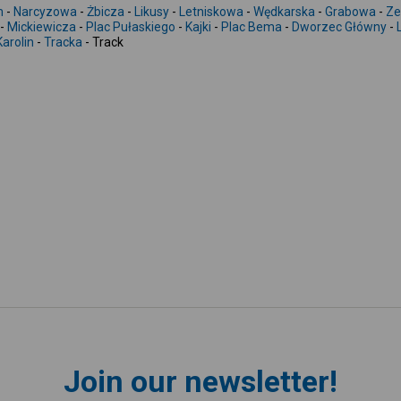
m
-
Narcyzowa
-
Żbicza
-
Likusy
-
Letniskowa
-
Wędkarska
-
Grabowa
-
Ze
-
Mickiewicza
-
Plac Pułaskiego
-
Kajki
-
Plac Bema
-
Dworzec Główny
-
Karolin
-
Tracka
- Track
Join our newsletter!