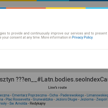
ies to provide and continuously improve our services and to present 
 | Tickets
Season tickets
e your consent at any time. More information in
Privacy Policy
.
Sa. 8 Aug.
-- : --
ztyn ???en__#Latn.bodies.seoIndexCar
Line's route
zeczna
-
Cmentarz Poprzeczna
-
Cicha
-
Paderewskiego
-
Limanowskie
ma
-
Plac Roosevelta
-
Grunwaldzka
-
Jezioro Długie
-
Jeziorna
-
Zespół
ioły
-
Św. Arnolda
- Redykajny