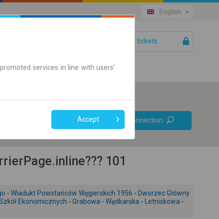
English
Your tickets
Help
promoted services in line with users'
Prefer direct
Accept
Find connection
connections
Online ticket only
rierPage.inline??? 101
go
-
Wiadukt Powstańców Węgierskich 1956
-
Dworzec Główny
 Szkół Ekonomicznych
-
Grabowa
-
Wędkarska
-
Letniskowa
-
+