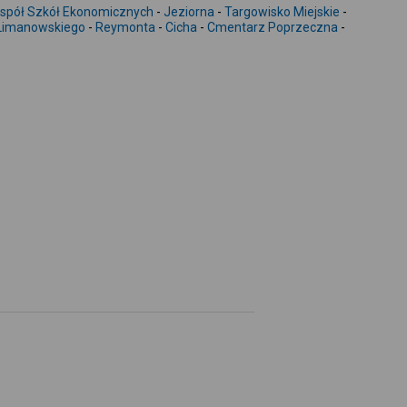
-
spół Szkół Ekonomicznych
-
Jeziorna
-
Targowisko Miejskie
-
Limanowskiego
-
Reymonta
-
Cicha
-
Cmentarz Poprzeczna
-