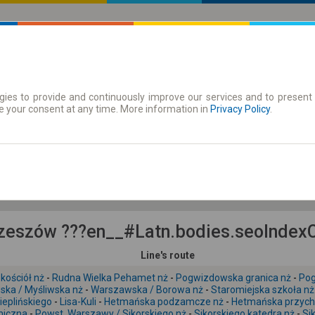
ies to provide and continuously improve our services and to present 
 | Tickets
Season tickets
e your consent at any time. More information in
Privacy Policy
.
Fr. 7 Aug.
-- : --
eszów ???en__#Latn.bodies.seoIndexCa
Line's route
kościół nż
-
Rudna Wielka Pehamet nż
-
Pogwizdowska granica nż
-
Pog
ka / Myśliwska nż
-
Warszawska / Borowa nż
-
Staromiejska szkoła nż
ieplińskiego
-
Lisa-Kuli
-
Hetmańska podzamcze nż
-
Hetmańska przych
niczna
-
Powst. Warszawy / Sikorskiego nż
-
Sikorskiego katedra nż
-
Si