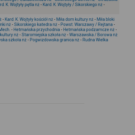
-
rd. K. Wojtyły pętla nż
-
Kard. K .Wojtyły / Sikorskiego nż
-
ż
-
Kard. K. Wojtyły kościół nż
-
Miła dom kultury nż
-
Miła bloki
mki nż
-
Sikorskiego katedra nż
-
Powst. Warszawy / Rejtana
-
Mech.
-
Hetmańska przychodnia
-
Hetmańska podzamcze nż
-
kultury nż
-
Staromiejska szkoła nż
-
Warszawska / Borowa nż
ska szkoła nż
-
Pogwizdowska granica nż
-
Rudna Wielka