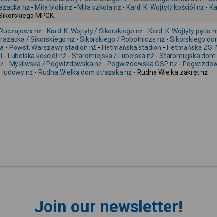
rażacka nż
-
Miła bloki nż
-
Miła szkoła nż
-
Kard. K. Wojtyły kościół nż
-
Ka
 Sikorskiego MPGK
 Ruczajowa nż
-
Kard. K. Wojtyły / Sikorskiego nż
-
Kard. K. Wojtyły pętla n
rażacka / Sikorskiego nż
-
Sikorskiego / Robotnicza nż
-
Sikorskiego do
ta
-
Powst. Warszawy stadion nż
-
Hetmańska stadion
-
Hetmańska ZS. 
l
-
Lubelska kościół nż
-
Staromiejska / Lubelska nż
-
Staromiejska dom 
nż
-
Myśliwska / Pogwizdowska nż
-
Pogwizdowska OSP nż
-
Pogwizdow
 ludowy nż
-
Rudna Wielka dom strażaka nż
- Rudna Wielka zakręt nż
Join our newsletter!