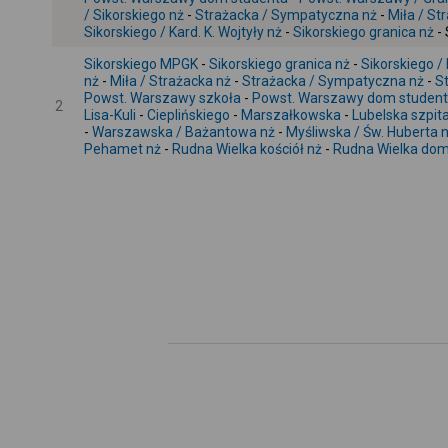
/ Sikorskiego nż
-
Strażacka / Sympatyczna nż
-
Miła / St
Sikorskiego / Kard. K. Wojtyły nż
-
Sikorskiego granica nż
-
Sikorskiego MPGK
-
Sikorskiego granica nż
-
Sikorskiego /
nż
-
Miła / Strażacka nż
-
Strażacka / Sympatyczna nż
-
St
Powst. Warszawy szkoła
-
Powst. Warszawy dom studen
2
Lisa-Kuli
-
Cieplińskiego
-
Marszałkowska
-
Lubelska szpita
-
Warszawska / Bażantowa nż
-
Myśliwska / Św. Huberta 
Pehamet nż
-
Rudna Wielka kościół nż
-
Rudna Wielka dom