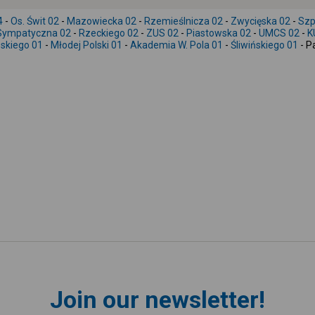
4
-
Os. Świt 02
-
Mazowiecka 02
-
Rzemieślnicza 02
-
Zwycięska 02
-
Szp
Sympatyczna 02
-
Rzeckiego 02
-
ZUS 02
-
Piastowska 02
-
UMCS 02
-
K
skiego 01
-
Młodej Polski 01
-
Akademia W. Pola 01
-
Śliwińskiego 01
- P
Join our newsletter!