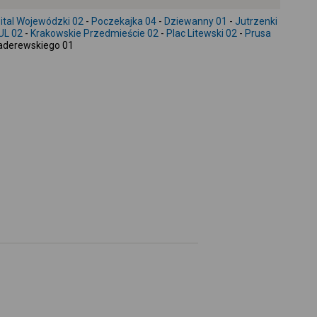
-
ital Wojewódzki 02
-
Poczekajka 04
-
Dziewanny 01
-
Jutrzenki
UL 02
-
Krakowskie Przedmieście 02
-
Plac Litewski 02
-
Prusa
aderewskiego 01