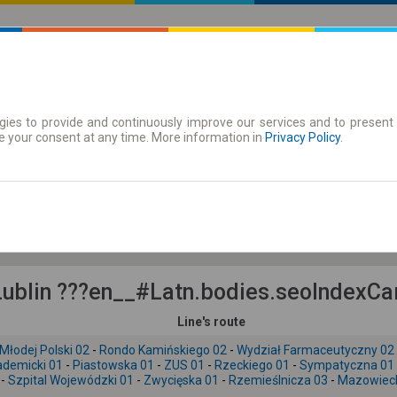
ies to provide and continuously improve our services and to present 
 | Tickets
Season tickets
e your consent at any time. More information in
Privacy Policy
.
Su. 9 Aug.
-- : --
blin ???en__#Latn.bodies.seoIndexCar
Line's route
Młodej Polski 02
-
Rondo Kamińskiego 02
-
Wydział Farmaceutyczny 02
ademicki 01
-
Piastowska 01
-
ZUS 01
-
Rzeckiego 01
-
Sympatyczna 01
-
Szpital Wojewódzki 01
-
Zwycięska 01
-
Rzemieślnicza 03
-
Mazowiec