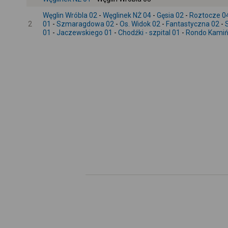
Węglin Wróbla 02
-
Węglinek NŻ 04
-
Gęsia 02
-
Roztocze 0
2
01
-
Szmaragdowa 02
-
Os. Widok 02
-
Fantastyczna 02
-
01
-
Jaczewskiego 01
-
Chodźki - szpital 01
-
Rondo Kamiń