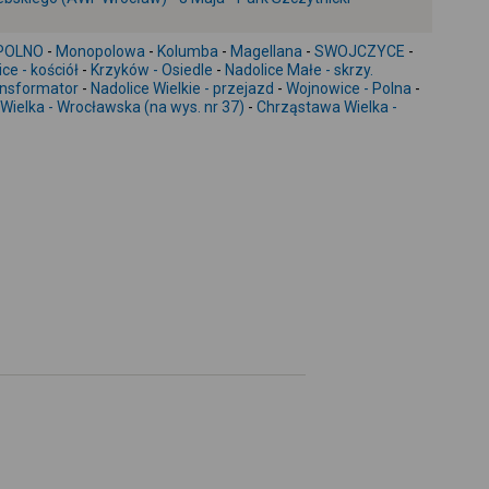
-
POLNO
-
Monopolowa
-
Kolumba
-
Magellana
-
SWOJCZYCE
-
e - kościół
-
Krzyków - Osiedle
-
Nadolice Małe - skrzy.
ransformator
-
Nadolice Wielkie - przejazd
-
Wojnowice - Polna
-
ielka - Wrocławska (na wys. nr 37)
-
Chrząstawa Wielka -