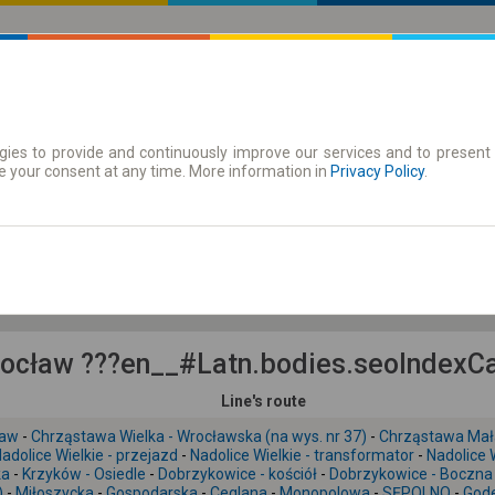
ies to provide and continuously improve our services and to present 
 | Tickets
Season tickets
e your consent at any time. More information in
Privacy Policy
.
Fr. 7 Aug.
-- : --
cław ???en__#Latn.bodies.seoIndexCar
Line's route
taw
-
Chrząstawa Wielka - Wrocławska (na wys. nr 37)
-
Chrząstawa Mał
adolice Wielkie - przejazd
-
Nadolice Wielkie - transformator
-
Nadolice W
ka
-
Krzyków - Osiedle
-
Dobrzykowice - kościół
-
Dobrzykowice - Boczna
)
-
Miłoszycka
-
Gospodarska
-
Ceglana
-
Monopolowa
-
SĘPOLNO
-
God