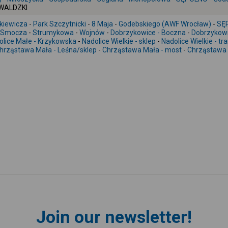
NWALDZKI
kiewicza
-
Park Szczytnicki
-
8 Maja
-
Godebskiego (AWF Wrocław)
-
SĘ
Smocza
-
Strumykowa
-
Wojnów
-
Dobrzykowice - Boczna
-
Dobrzykowic
olice Małe - Krzykowska
-
Nadolice Wielkie - sklep
-
Nadolice Wielkie - t
hrząstawa Mała - Leśna/sklep
-
Chrząstawa Mała - most
-
Chrząstawa W
Join our newsletter!