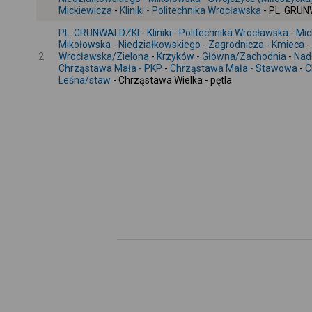
Mickiewicza
-
Kliniki - Politechnika Wrocławska
- PL. GRU
PL. GRUNWALDZKI
-
Kliniki - Politechnika Wrocławska
-
Mic
Mikołowska
-
Niedziałkowskiego
-
Zagrodnicza
-
Kmieca
-
2
Wrocławska/Zielona
-
Krzyków - Główna/Zachodnia
-
Nad
Chrząstawa Mała - PKP
-
Chrząstawa Mała - Stawowa
-
C
Leśna/staw
- Chrząstawa Wielka - pętla