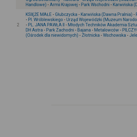
Handlowe)
-
Armii Krajowej
-
Park Wschodni
-
Karwińska (
KSIĘŻE MAŁE
-
Głubczycka
-
Karwińska (Dawna Pralnia)
-
-
Pl. Wróblewskiego
-
Urząd Wojewódzki (Muzeum Narod
2
-
PL. JANA PAWŁA II
-
Młodych Techników Akademia Sztu
DH Astra
-
Park Zachodni
-
Bajana
-
Metalowców
-
PILCZY
(Ośrodek dla niewidomych)
-
Złotnicka
-
Wschowska
-
Jel