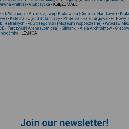
Dawna Pralnia)
-
Głubczycka
- KSIĘŻE MAŁE
Park Wschodni
-
Armii Krajowej
-
Krakowska (Centrum Handlowe)
-
Krak
owe)
-
Katedra
-
Ogród Botaniczny
-
Pl. Bema
-
Hala Targowa
-
Pl. Nowy 
k Teatralnych
-
Pl. Strzegomski (Muzeum Współczesne)
-
Wrocław Miko
CE
-
Tarczyński Arena (Lotnicza)
-
Glinianki
-
Aleja Architektów
-
Grabo
eniogórska
- LEŚNICA
Join our newsletter!