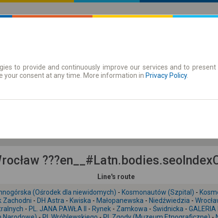
ies to provide and continuously improve our services and to present 
 | Tickets
Season tickets
e your consent at any time. More information in
Privacy Policy
.
Th. 6 Aug.
-- : --
ocław ???en__#Latn.bodies.seoIndexCa
Line's route
nogórska (Ośrodek dla niewidomych)
-
Kosmonautów (Szpital)
-
Kosm
k Zachodni
-
DH Astra
-
Kwiska
-
Małopanewska
-
Niedźwiedzia
-
Wrocła
ralnych
-
PL. JANA PAWŁA II
-
Rynek
-
Zamkowa
-
Świdnicka
-
GALERIA
m Narodowe)
-
Pl. Wróblewskiego
-
Pl. Zgody (Muzeum Etnograficzne)
-