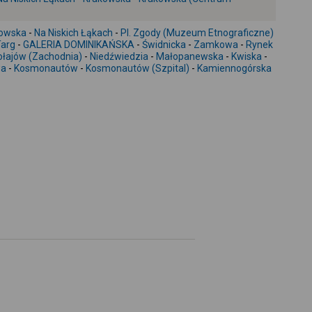
-
owska
-
Na Niskich Łąkach
-
Pl. Zgody (Muzeum Etnograficzne)
Targ
-
GALERIA DOMINIKAŃSKA
-
Świdnicka
-
Zamkowa
-
Rynek
łajów (Zachodnia)
-
Niedźwiedzia
-
Małopanewska
-
Kwiska
-
wa
-
Kosmonautów
-
Kosmonautów (Szpital)
-
Kamiennogórska