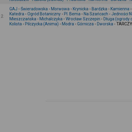
GAJ
-
Świeradowska
-
Morwowa
-
Krynicka
-
Bardzka
-
Kamienna
Katedra
-
Ogród Botaniczny
-
Pl. Bema
-
Na Szańcach
-
Jedności 
2
Mieszczańska
-
Michalczyka
-
Wrocław Szczepin
-
Długa (ogrody 
Kolista
-
Pilczycka (Anima)
-
Modra
-
Górnicza
-
Dworska
- TARCZY