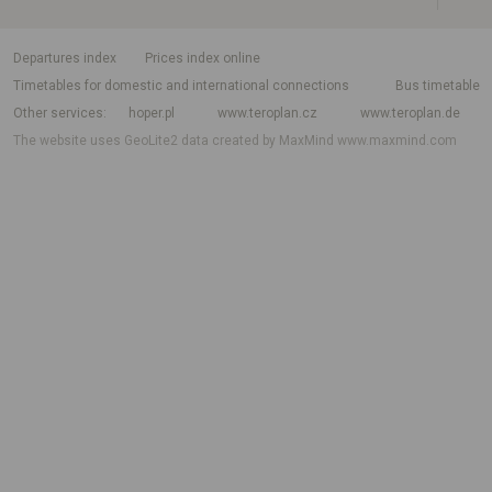
departures index
Prices index online
Timetables for domestic and international connections
Bus timetable
Other services
hoper.pl
www.teroplan.cz
www.teroplan.de
The website uses GeoLite2 data created by MaxMind
www.maxmind.com