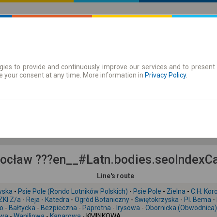
ies to provide and continuously improve our services and to present 
 | Tickets
Season tickets
e your consent at any time. More information in
Privacy Policy
.
Fr. 7 Aug.
-- : --
cław ???en__#Latn.bodies.seoIndexCar
Line's route
wska
-
Psie Pole (Rondo Lotników Polskich)
-
Psie Pole
-
Zielna
-
C.H. Kor
KI Z/a
-
Reja
-
Katedra
-
Ogród Botaniczny
-
Świętokrzyska
-
Pl. Bema
-
o
-
Bałtycka
-
Bezpieczna
-
Paprotna
-
Irysowa
-
Obornicka (Obwodnica)
wa
-
Waniliowa
-
Kaparowa
- KMINKOWA