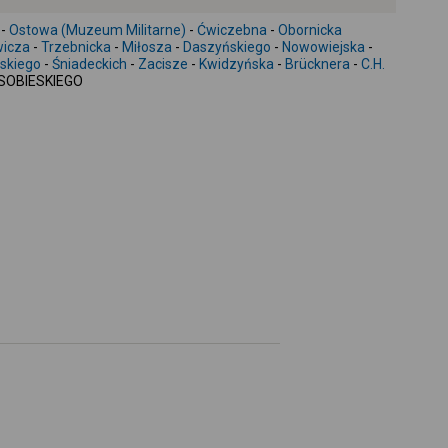
-
-
Ostowa (Muzeum Militarne)
-
Ćwiczebna
-
Obornicka
icza
-
Trzebnicka
-
Miłosza
-
Daszyńskiego
-
Nowowiejska
-
skiego
-
Śniadeckich
-
Zacisze
-
Kwidzyńska
-
Brücknera
-
C.H.
 SOBIESKIEGO