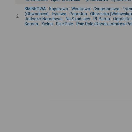
KMINKOWA
-
Kaparowa
-
Waniliowa
-
Cynamonowa
-
Tym
(Obwodnica)
-
Irysowa
-
Paprotna
-
Obornicka (Wołowska)
2
Jedności Narodowej
-
Na Szańcach
-
Pl. Bema
-
Ogród Bot
Korona
-
Zielna
-
Psie Pole
-
Psie Pole (Rondo Lotników Pol