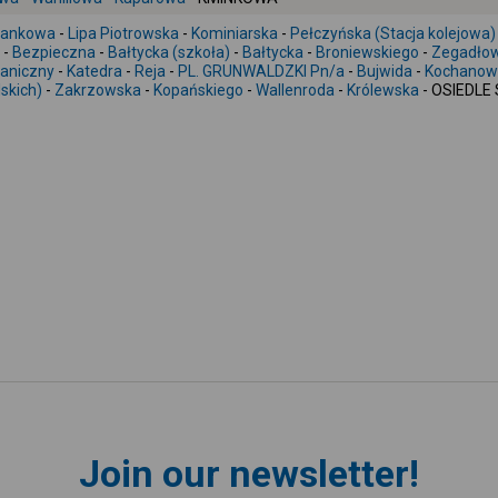
iankowa
-
Lipa Piotrowska
-
Kominiarska
-
Pełczyńska (Stacja kolejowa)
-
Bezpieczna
-
Bałtycka (szkoła)
-
Bałtycka
-
Broniewskiego
-
Zegadłow
aniczny
-
Katedra
-
Reja
-
PL. GRUNWALDZKI Pn/a
-
Bujwida
-
Kochanow
skich)
-
Zakrzowska
-
Kopańskiego
-
Wallenroda
-
Królewska
- OSIEDLE
Join our newsletter!