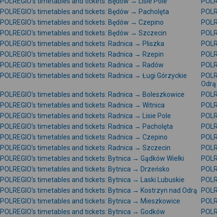
POLREGIO's timetables and tickets: Będów → Lisie Pole
POLR
POLREGIO's timetables and tickets: Będów → Pacholęta
POLR
POLREGIO's timetables and tickets: Będów → Czepino
POLR
POLREGIO's timetables and tickets: Będów → Szczecin
POLRE
POLREGIO's timetables and tickets: Radnica → Pliszka
POLR
POLREGIO's timetables and tickets: Radnica → Rzepin
POLR
POLREGIO's timetables and tickets: Radnica → Radów
POLRE
POLREGIO's timetables and tickets: Radnica → Ługi Górzyckie
POLR
Odrą
POLREGIO's timetables and tickets: Radnica → Boleszkowice
POLR
POLREGIO's timetables and tickets: Radnica → Witnica
POLR
POLREGIO's timetables and tickets: Radnica → Lisie Pole
POLR
POLREGIO's timetables and tickets: Radnica → Pacholęta
POLR
POLREGIO's timetables and tickets: Radnica → Czepino
POLR
POLREGIO's timetables and tickets: Radnica → Szczecin
POLR
POLREGIO's timetables and tickets: Bytnica → Gądków Wielki
POLR
POLREGIO's timetables and tickets: Bytnica → Drzeńsko
POLR
POLREGIO's timetables and tickets: Bytnica → Laski Lubuskie
POLRE
POLREGIO's timetables and tickets: Bytnica → Kostrzyn nad Odrą
POLRE
POLREGIO's timetables and tickets: Bytnica → Mieszkowice
POLRE
POLREGIO's timetables and tickets: Bytnica → Godków
POLRE