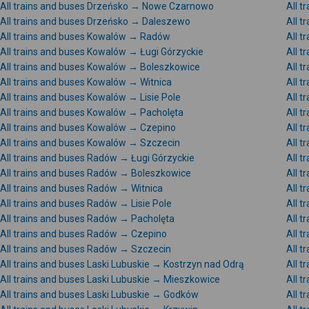
All trains and buses Drzeńsko → Nowe Czarnowo
All t
All trains and buses Drzeńsko → Daleszewo
All 
All trains and buses Kowalów → Radów
All t
All trains and buses Kowalów → Ługi Górzyckie
All 
All trains and buses Kowalów → Boleszkowice
All 
All trains and buses Kowalów → Witnica
All 
All trains and buses Kowalów → Lisie Pole
All 
All trains and buses Kowalów → Pacholęta
All 
All trains and buses Kowalów → Czepino
All 
All trains and buses Kowalów → Szczecin
All t
All trains and buses Radów → Ługi Górzyckie
All 
All trains and buses Radów → Boleszkowice
All 
All trains and buses Radów → Witnica
All 
All trains and buses Radów → Lisie Pole
All 
All trains and buses Radów → Pacholęta
All 
All trains and buses Radów → Czepino
All 
All trains and buses Radów → Szczecin
All t
All trains and buses Laski Lubuskie → Kostrzyn nad Odrą
All t
All trains and buses Laski Lubuskie → Mieszkowice
All t
All trains and buses Laski Lubuskie → Godków
All t