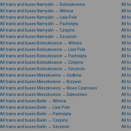
All trains and buses Namyślin → Boleszkowice
All 
All trains and buses Namyślin → Witnica
All 
All trains and buses Namyślin → Lisie Pole
All t
All trains and buses Namyślin → Pacholęta
All 
All trains and buses Namyślin → Czepino
All 
All trains and buses Namyślin → Szczecin
All 
All trains and buses Boleszkowice → Witnica
All 
All trains and buses Boleszkowice → Lisie Pole
All t
All trains and buses Boleszkowice → Pacholęta
All 
All trains and buses Boleszkowice → Czepino
All 
All trains and buses Boleszkowice → Szczecin
All t
All trains and buses Mieszkowice → Godków
All 
All trains and buses Mieszkowice → Krzywin
All 
All trains and buses Mieszkowice → Nowe Czarnowo
All t
All trains and buses Mieszkowice → Daleszewo
All 
All trains and buses Bielin → Witnica
All t
All trains and buses Bielin → Lisie Pole
All t
All trains and buses Bielin → Pacholęta
All 
All trains and buses Bielin → Czepino
All t
All trains and buses Bielin → Szczecin
All t