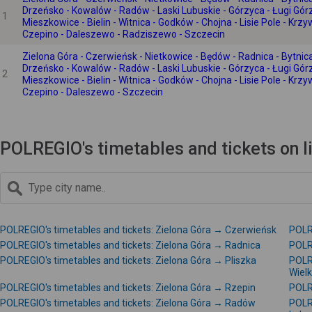
Drzeńsko - Kowalów - Radów - Laski Lubuskie - Górzyca - Ługi Górz
1
Mieszkowice - Bielin - Witnica - Godków - Chojna - Lisie Pole - Kr
Czepino - Daleszewo - Radziszewo - Szczecin
Zielona Góra - Czerwieńsk - Nietkowice - Będów - Radnica - Bytnic
Drzeńsko - Kowalów - Radów - Laski Lubuskie - Górzyca - Ługi Górz
2
Mieszkowice - Bielin - Witnica - Godków - Chojna - Lisie Pole - Kr
Czepino - Daleszewo - Szczecin
POLREGIO's timetables and tickets on l
POLREGIO's timetables and tickets: Zielona Góra → Czerwieńsk
POLRE
POLREGIO's timetables and tickets: Zielona Góra → Radnica
POLRE
POLREGIO's timetables and tickets: Zielona Góra → Pliszka
POLR
Wielk
POLREGIO's timetables and tickets: Zielona Góra → Rzepin
POLR
POLREGIO's timetables and tickets: Zielona Góra → Radów
POLRE