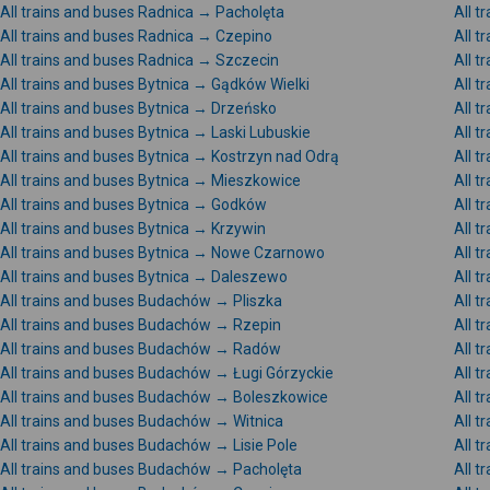
All trains and buses Radnica → Pacholęta
All 
All trains and buses Radnica → Czepino
All 
All trains and buses Radnica → Szczecin
All 
All trains and buses Bytnica → Gądków Wielki
All t
All trains and buses Bytnica → Drzeńsko
All t
All trains and buses Bytnica → Laski Lubuskie
All t
All trains and buses Bytnica → Kostrzyn nad Odrą
All t
All trains and buses Bytnica → Mieszkowice
All t
All trains and buses Bytnica → Godków
All t
All trains and buses Bytnica → Krzywin
All 
All trains and buses Bytnica → Nowe Czarnowo
All t
All trains and buses Bytnica → Daleszewo
All 
All trains and buses Budachów → Pliszka
All 
All trains and buses Budachów → Rzepin
All 
All trains and buses Budachów → Radów
All 
All trains and buses Budachów → Ługi Górzyckie
All 
All trains and buses Budachów → Boleszkowice
All 
All trains and buses Budachów → Witnica
All 
All trains and buses Budachów → Lisie Pole
All 
All trains and buses Budachów → Pacholęta
All 