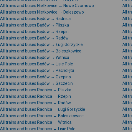
All trains and buses Nietkowice → Nowe Czarnowo
All t
All trains and buses Nietkowice → Daleszewo
All 
All trains and buses Będów → Radnica
All t
All trains and buses Będów → Pliszka
All 
All trains and buses Będów → Rzepin
All 
All trains and buses Będów → Radów
All t
All trains and buses Będów → Ługi Górzyckie
All 
All trains and buses Będów → Boleszkowice
All 
All trains and buses Będów → Witnica
All 
All trains and buses Będów → Lisie Pole
All 
All trains and buses Będów → Pacholęta
All 
All trains and buses Będów → Czepino
All 
All trains and buses Będów → Szczecin
All t
All trains and buses Radnica → Pliszka
All t
All trains and buses Radnica → Rzepin
All t
All trains and buses Radnica → Radów
All t
All trains and buses Radnica → Ługi Górzyckie
All t
All trains and buses Radnica → Boleszkowice
All 
All trains and buses Radnica → Witnica
All 
All trains and buses Radnica → Lisie Pole
All t