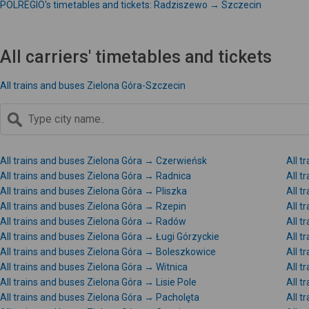
POLREGIO's timetables and tickets: Radziszewo → Szczecin
All carriers' timetables and tickets
All trains and buses Zielona Góra-Szczecin
All trains and buses Zielona Góra → Czerwieńsk
All t
All trains and buses Zielona Góra → Radnica
All t
All trains and buses Zielona Góra → Pliszka
All t
All trains and buses Zielona Góra → Rzepin
All t
All trains and buses Zielona Góra → Radów
All t
All trains and buses Zielona Góra → Ługi Górzyckie
All t
All trains and buses Zielona Góra → Boleszkowice
All t
All trains and buses Zielona Góra → Witnica
All t
All trains and buses Zielona Góra → Lisie Pole
All t
All trains and buses Zielona Góra → Pacholęta
All 