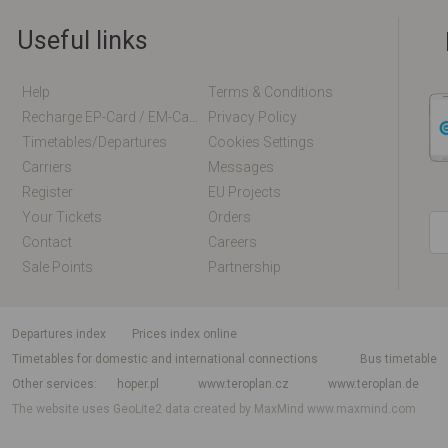
Useful links
Help
Terms & Conditions
Recharge EP-Card / EM-Card Online
Privacy Policy
Timetables/departures
Cookies Settings
Carriers
Messages
Register
EU Projects
Your Tickets
Orders
Contact
Careers
Sale Points
Partnership
departures index
Prices index online
Timetables for domestic and international connections
Bus timetable
Other services
hoper.pl
www.teroplan.cz
www.teroplan.de
The website uses GeoLite2 data created by MaxMind
www.maxmind.com