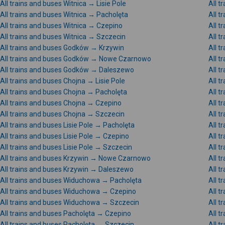
All trains and buses Witnica → Lisie Pole
All t
All trains and buses Witnica → Pacholęta
All 
All trains and buses Witnica → Czepino
All t
All trains and buses Witnica → Szczecin
All 
All trains and buses Godków → Krzywin
All 
All trains and buses Godków → Nowe Czarnowo
All t
All trains and buses Godków → Daleszewo
All 
All trains and buses Chojna → Lisie Pole
All t
All trains and buses Chojna → Pacholęta
All 
All trains and buses Chojna → Czepino
All 
All trains and buses Chojna → Szczecin
All t
All trains and buses Lisie Pole → Pacholęta
All t
All trains and buses Lisie Pole → Czepino
All t
All trains and buses Lisie Pole → Szczecin
All 
All trains and buses Krzywin → Nowe Czarnowo
All t
All trains and buses Krzywin → Daleszewo
All 
All trains and buses Widuchowa → Pacholęta
All 
All trains and buses Widuchowa → Czepino
All 
All trains and buses Widuchowa → Szczecin
All 
All trains and buses Pacholęta → Czepino
All 
All trains and buses Pacholęta → Szczecin
All 