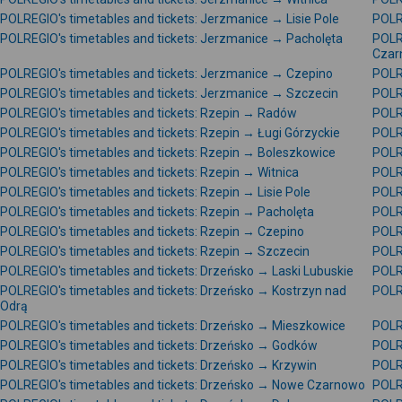
POLREGIO's timetables and tickets: Jerzmanice → Lisie Pole
POLR
POLREGIO's timetables and tickets: Jerzmanice → Pacholęta
POLR
Czar
POLREGIO's timetables and tickets: Jerzmanice → Czepino
POLR
POLREGIO's timetables and tickets: Jerzmanice → Szczecin
POLR
POLREGIO's timetables and tickets: Rzepin → Radów
POLRE
POLREGIO's timetables and tickets: Rzepin → Ługi Górzyckie
POLR
POLREGIO's timetables and tickets: Rzepin → Boleszkowice
POLR
POLREGIO's timetables and tickets: Rzepin → Witnica
POLR
POLREGIO's timetables and tickets: Rzepin → Lisie Pole
POLR
POLREGIO's timetables and tickets: Rzepin → Pacholęta
POLR
POLREGIO's timetables and tickets: Rzepin → Czepino
POLR
POLREGIO's timetables and tickets: Rzepin → Szczecin
POLR
POLREGIO's timetables and tickets: Drzeńsko → Laski Lubuskie
POLR
POLREGIO's timetables and tickets: Drzeńsko → Kostrzyn nad
POLR
Odrą
POLREGIO's timetables and tickets: Drzeńsko → Mieszkowice
POLRE
POLREGIO's timetables and tickets: Drzeńsko → Godków
POLR
POLREGIO's timetables and tickets: Drzeńsko → Krzywin
POLR
POLREGIO's timetables and tickets: Drzeńsko → Nowe Czarnowo
POLRE