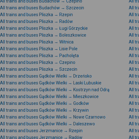
All trains and buses Budachów → Czepino
All 
All trains and buses Budachów → Szczecin
All t
All trains and buses Pliszka → Rzepin
All t
All trains and buses Pliszka → Radów
All t
All trains and buses Pliszka → Ługi Górzyckie
All t
All trains and buses Pliszka → Boleszkowice
All t
All trains and buses Pliszka → Witnica
All t
All trains and buses Pliszka → Lisie Pole
All t
All trains and buses Pliszka → Pacholęta
All 
All trains and buses Pliszka → Czepino
All t
All trains and buses Pliszka → Szczecin
All 
All trains and buses Gądków Wielki → Drzeńsko
All 
All trains and buses Gądków Wielki → Laski Lubuskie
All t
All trains and buses Gądków Wielki → Kostrzyn nad Odrą
All t
All trains and buses Gądków Wielki → Mieszkowice
All t
All trains and buses Gądków Wielki → Godków
All t
All trains and buses Gądków Wielki → Krzywin
All 
All trains and buses Gądków Wielki → Nowe Czarnowo
All t
All trains and buses Gądków Wielki → Daleszewo
All 
All trains and buses Jerzmanice → Rzepin
All 
All trains and buses Jerzmanice → Radów
All t